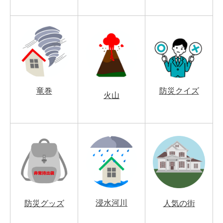
竜巻
防災クイズ
火山
浸水河川
防災グッズ
人気の街