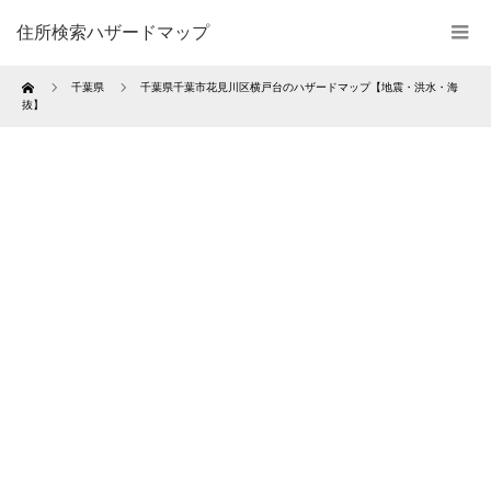
住所検索ハザードマップ
Home
千葉県
千葉県千葉市花見川区横戸台のハザードマップ【地震・洪水・海
抜】