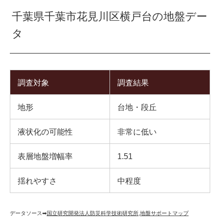
千葉県千葉市花見川区横戸台の地盤デー
タ
調査対象
調査結果
地形
台地・段丘
液状化の可能性
非常に低い
表層地盤増幅率
1.51
揺れやすさ
中程度
データソース➡︎
国立研究開発法人防災科学技術研究所
,
地盤サポートマップ