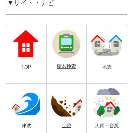
▼サイト・ナビ
駅名検索
TOP
地震
土砂
津波
大雨・台風