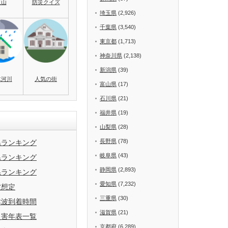
火山
防災クイズ
埼玉県
(2,926)
千葉県
(3,540)
東京都
(1,713)
神奈川県
(2,138)
新潟県
(39)
水河川
人気の街
富山県
(17)
石川県
(21)
福井県
(19)
山梨県
(28)
長野県
(78)
県ランキング
岐阜県
(43)
県ランキング
静岡県
(2,893)
県ランキング
愛知県
(7,232)
波想定
三重県
(30)
津波到着時間
滋賀県
(21)
災害年表一覧
京都府
(6,289)