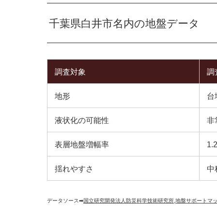
千葉県白井市名内の地盤データ
調査対象
調
地形
台
液状化の可能性
非
表層地盤増幅率
1.
揺れやすさ
中
データソース➡︎
国立研究開発法人防災科学技術研究所
,
地盤サポートマ