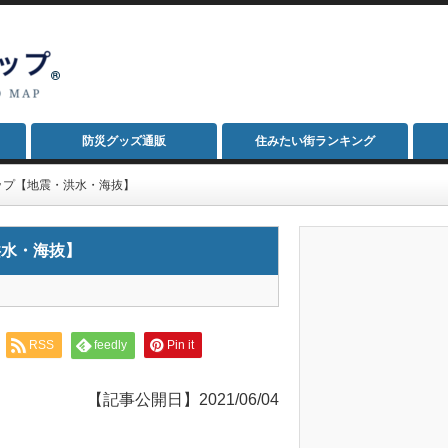
防災グッズ通販
住みたい街ランキング
ップ【地震・洪水・海抜】
洪水・海抜】
RSS
feedly
Pin it
【記事公開日】2021/06/04