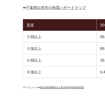
➡︎
千葉県白井市の地震ハザードマップ
震度
3
５弱以上
99
５強以上
89
６弱以上
39
６強以上
6.
データソース➡︎
国立研究開発法人防災科学技術研究所