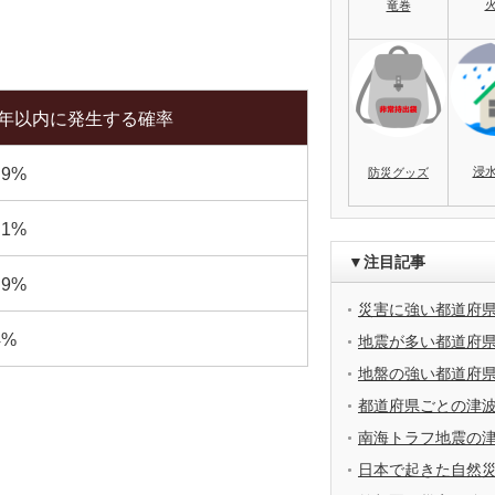
竜巻
0年以内に発生する確率
浸
.9%
防災グッズ
.1%
▼注目記事
.9%
災害に強い都道府
4%
地震が多い都道府
地盤の強い都道府
都道府県ごとの津
南海トラフ地震の
日本で起きた自然