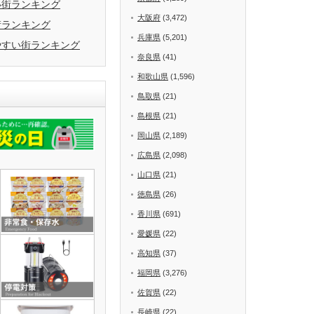
い街ランキング
大阪府
(3,472)
街ランキング
兵庫県
(5,201)
やすい街ランキング
奈良県
(41)
和歌山県
(1,596)
鳥取県
(21)
島根県
(21)
岡山県
(2,189)
広島県
(2,098)
山口県
(21)
徳島県
(26)
香川県
(691)
愛媛県
(22)
高知県
(37)
福岡県
(3,276)
佐賀県
(22)
長崎県
(22)