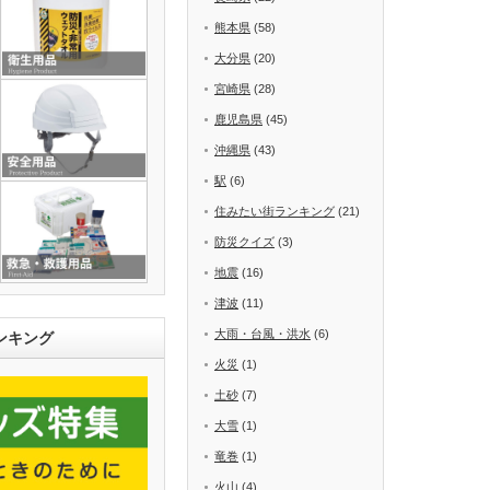
熊本県
(58)
大分県
(20)
宮崎県
(28)
鹿児島県
(45)
沖縄県
(43)
駅
(6)
住みたい街ランキング
(21)
防災クイズ
(3)
地震
(16)
津波
(11)
大雨・台風・洪水
(6)
ンキング
火災
(1)
土砂
(7)
大雪
(1)
竜巻
(1)
火山
(4)