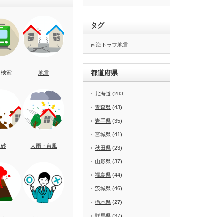
タグ
南海トラフ地震
都道府県
名検索
地震
北海道
(283)
青森県
(43)
岩手県
(35)
宮城県
(41)
土砂
大雨・台風
秋田県
(23)
山形県
(37)
福島県
(44)
茨城県
(46)
栃木県
(27)
群馬県
(37)