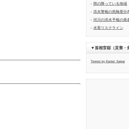
雨の降っている地域
洪水警報の危険度分
河川の洪水予報の発
水害リスクライン
▼首相官邸（災害・
Tweets by Kantei_Saigai