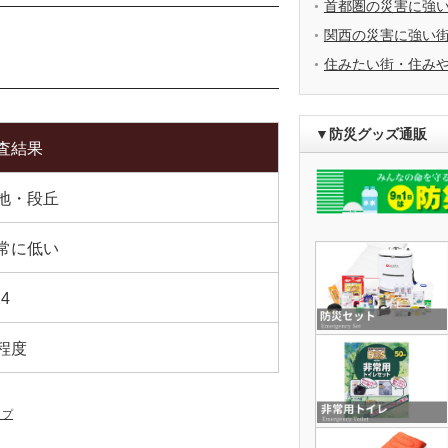
首都圏の災害に強
関西の災害に強い
住みたい街・住み
▼防災グッズ通販
査結果
地・段丘
常に低い
24
程度
ップ