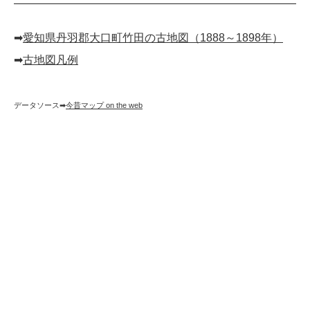
➡︎
愛知県丹羽郡大口町竹田の古地図（1888～1898年）
➡︎
古地図凡例
データソース➡︎
今昔マップ on the web