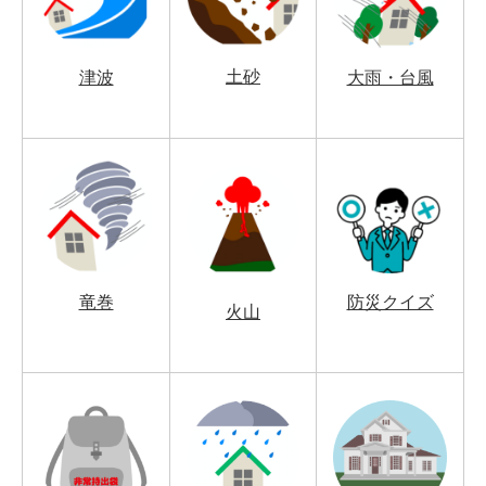
土砂
津波
大雨・台風
竜巻
防災クイズ
火山