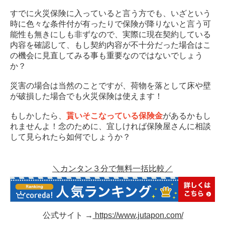
すでに火災保険に入っていると言う方でも、いざという
時に色々な条件付が有ったりで保険が降りないと言う可
能性も無きにしも非ずなので、実際に現在契約している
内容を確認して、もし契約内容が不十分だった場合はこ
の機会に見直してみる事も重要なのではないでしょう
か？
災害の場合は当然のことですが、荷物を落として床や壁
が破損した場合でも火災保険は使えます！
もしかしたら、
貰いそこなっている保険金
があるかもし
れませんよ！念のために、宜しければ保険屋さんに相談
して見られたら如何でしょうか？
＼カンタン３分で無料一括比較／
公式サイト →
https://www.jutapon.com/