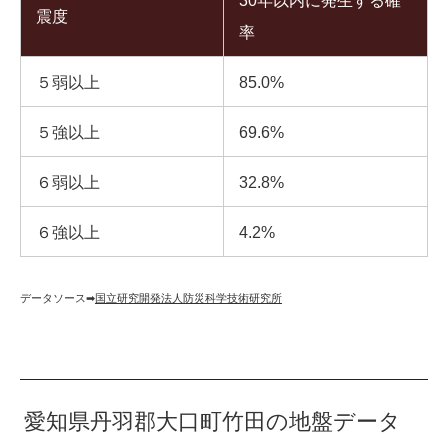
30年以内に発生する確
震度
率
５弱以上
85.0%
５強以上
69.6%
６弱以上
32.8%
６強以上
4.2%
データソース➡︎
国立研究開発法人防災科学技術研究所
愛知県丹羽郡大口町竹田の地盤データ