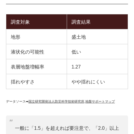
調査対象
調査結果
地形
盛土地
液状化の可能性
低い
表層地盤増幅率
1.27
揺れやすさ
やや揺れにくい
データソース➡︎
国立研究開発法人防災科学技術研究所
,
地盤サポートマップ
一般に「1.5」を超えれば要注意で、「2.0」以上