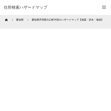
住所検索ハザードマップ
Home
愛知県
愛知県丹羽郡大口町竹田のハザードマップ【地震・洪水・海抜】