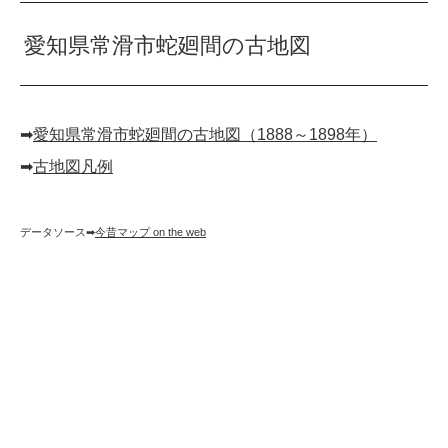
愛知県常滑市蛇廻間の古地図
➡︎
愛知県常滑市蛇廻間の古地図（1888～1898年）
➡︎
古地図凡例
データソース➡︎
今昔マップ on the web