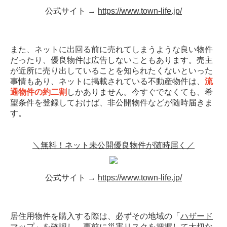
公式サイト →
https://www.town-life.jp/
また、ネットに出回る前に売れてしまうような良い物件
だったり、優良物件は広告しないこともあります。売主
が近所に売り出していることを知られたくないといった
事情もあり、ネットに掲載されている不動産物件は、
流
通物件の約二割
しかありません。今すぐでなくても、希
望条件を登録しておけば、非公開物件などが随時届きま
す。
＼無料！ネット未公開優良物件が随時届く／
公式サイト →
https://www.town-life.jp/
居住用物件を購入する際は、必ずその地域の「
ハザード
マップ
」を確認し、事前に災害リスクを把握して大切な