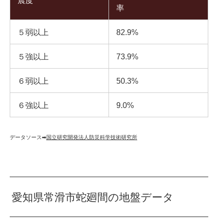
震度
率
５弱以上
82.9%
５強以上
73.9%
６弱以上
50.3%
６強以上
9.0%
データソース➡︎
国立研究開発法人防災科学技術研究所
愛知県常滑市蛇廻間の地盤データ