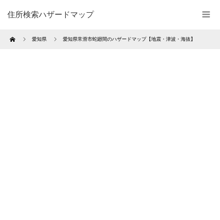
住所検索ハザードマップ
Home
愛知県
愛知県常滑市蛇廻間のハザードマップ【地震・津波・海抜】