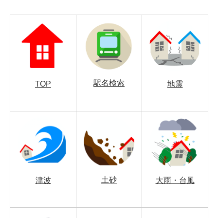
駅名検索
TOP
地震
土砂
津波
大雨・台風