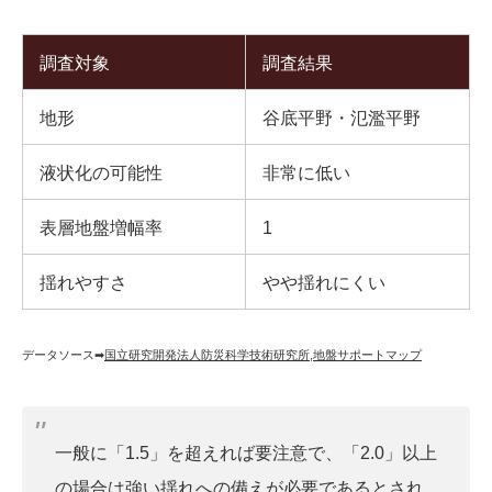
調査対象
調査結果
地形
谷底平野・氾濫平野
液状化の可能性
非常に低い
表層地盤増幅率
1
揺れやすさ
やや揺れにくい
データソース➡︎
国立研究開発法人防災科学技術研究所
,
地盤サポートマップ
一般に「1.5」を超えれば要注意で、「2.0」以上
の場合は強い揺れへの備えが必要であるとされ