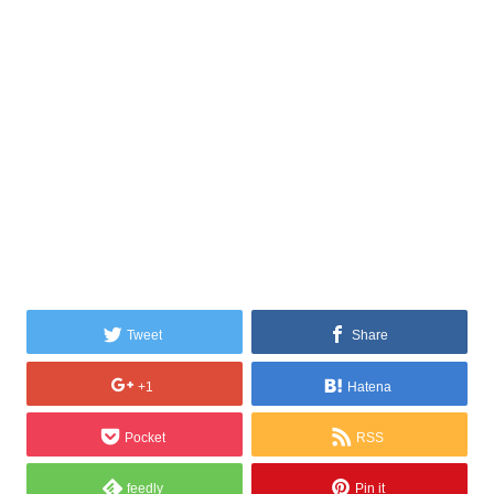
Tweet
Share
+1
Hatena
Pocket
RSS
feedly
Pin it