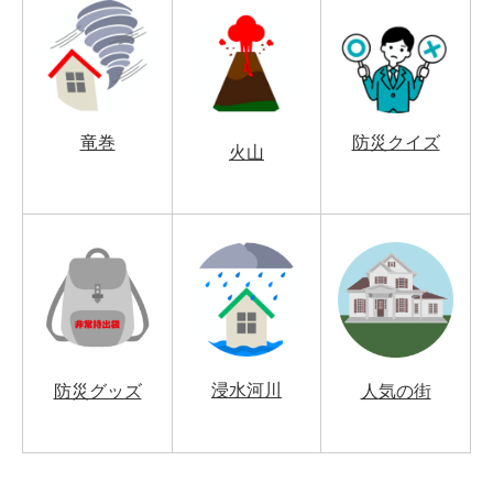
竜巻
防災クイズ
火山
浸水河川
防災グッズ
人気の街