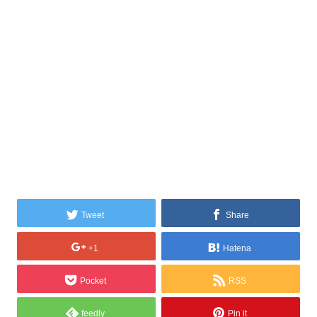
Tweet
Share
+1
Hatena
Pocket
RSS
feedly
Pin it