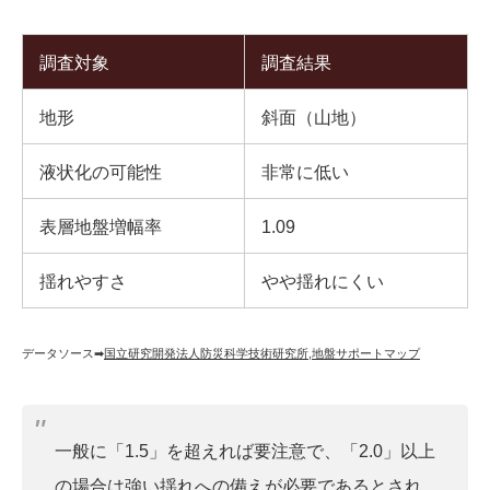
調査対象
調査結果
地形
斜面（山地）
液状化の可能性
非常に低い
表層地盤増幅率
1.09
揺れやすさ
やや揺れにくい
データソース➡︎
国立研究開発法人防災科学技術研究所
,
地盤サポートマップ
一般に「1.5」を超えれば要注意で、「2.0」以上
の場合は強い揺れへの備えが必要であるとされ