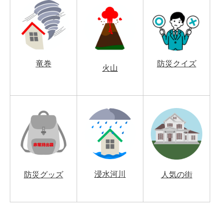
竜巻
防災クイズ
火山
浸水河川
防災グッズ
人気の街