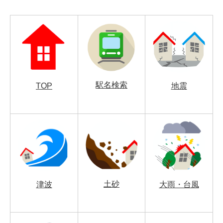
駅名検索
TOP
地震
土砂
津波
大雨・台風