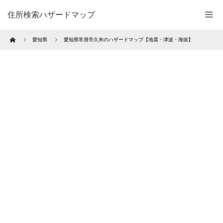
住所検索ハザードマップ
Home
愛知県
愛知県常滑市久米のハザードマップ【地震・津波・海抜】