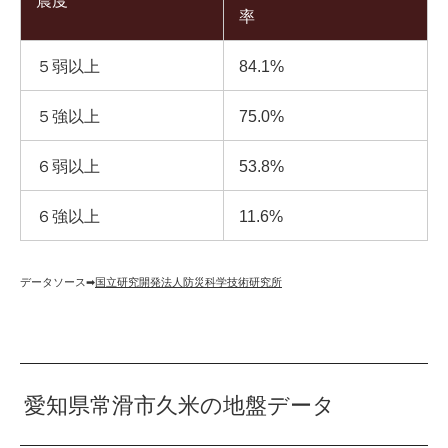
震度
率
５弱以上
84.1%
５強以上
75.0%
６弱以上
53.8%
６強以上
11.6%
データソース➡︎
国立研究開発法人防災科学技術研究所
愛知県常滑市久米の地盤データ