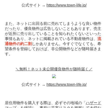
公式サイト →
https://www.town-life.jp/
また、ネットに出回る前に売れてしまうような良い物件
だったり、優良物件は広告しないこともあります。売主
が近所に売り出していることを知られたくないといった
事情もあり、ネットに掲載されている不動産物件は、
流
通物件の約二割
しかありません。今すぐでなくても、希
望条件を登録しておけば、非公開物件などが随時届きま
す。
＼無料！ネット未公開優良物件が随時届く／
公式サイト →
https://www.town-life.jp/
居住用物件を購入する際は、必ずその地域の「
ハザード
マップ
」を確認し、事前に災害リスクを把握して大切な