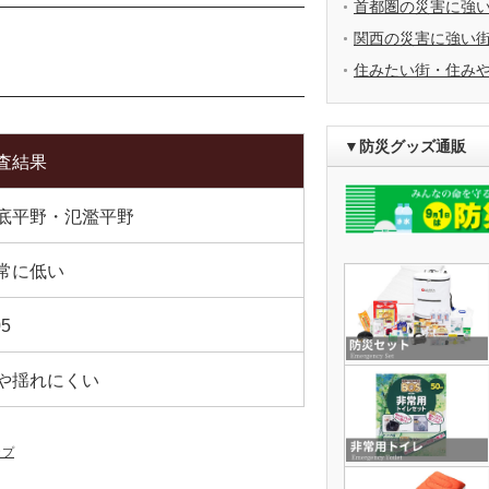
首都圏の災害に強
関西の災害に強い
住みたい街・住み
▼防災グッズ通販
査結果
底平野・氾濫平野
常に低い
05
や揺れにくい
ップ