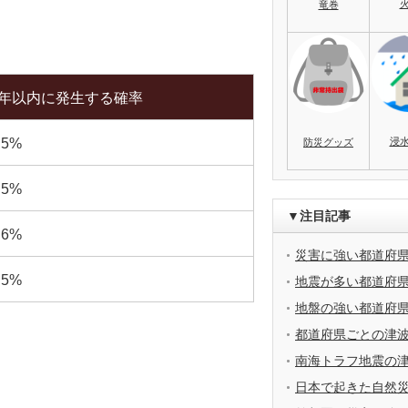
竜巻
0年以内に発生する確率
浸
.5%
防災グッズ
.5%
▼注目記事
.6%
災害に強い都道府
.5%
地震が多い都道府
地盤の強い都道府
都道府県ごとの津
南海トラフ地震の
日本で起きた自然