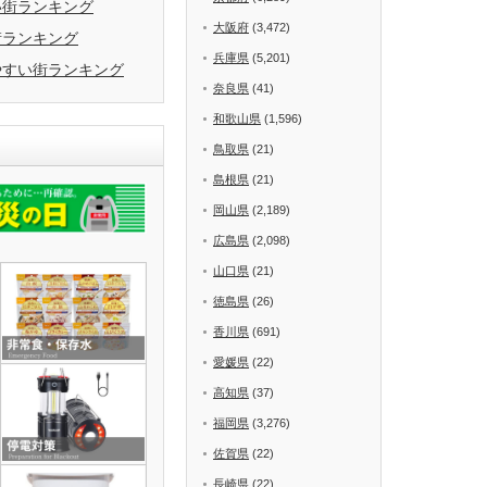
い街ランキング
大阪府
(3,472)
街ランキング
兵庫県
(5,201)
やすい街ランキング
奈良県
(41)
和歌山県
(1,596)
鳥取県
(21)
島根県
(21)
岡山県
(2,189)
広島県
(2,098)
山口県
(21)
徳島県
(26)
香川県
(691)
愛媛県
(22)
高知県
(37)
福岡県
(3,276)
佐賀県
(22)
長崎県
(22)