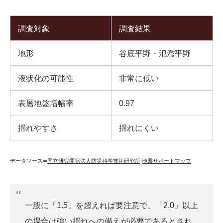
調査対象
調査結果
地形
谷底平野・氾濫平野
液状化の可能性
非常に低い
表層地盤増幅率
0.97
揺れやすさ
揺れにくい
データソース➡︎
国立研究開発法人防災科学技術研究所
,
地盤サポートマップ
一般に「1.5」を超えれば要注意で、「2.0」以上
の場合は強い揺れへの備えが必要であるとされ