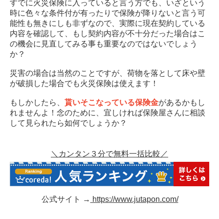
すでに火災保険に入っていると言う方でも、いざという
時に色々な条件付が有ったりで保険が降りないと言う可
能性も無きにしも非ずなので、実際に現在契約している
内容を確認して、もし契約内容が不十分だった場合はこ
の機会に見直してみる事も重要なのではないでしょう
か？
災害の場合は当然のことですが、荷物を落として床や壁
が破損した場合でも火災保険は使えます！
もしかしたら、
貰いそこなっている保険金
があるかもし
れませんよ！念のために、宜しければ保険屋さんに相談
して見られたら如何でしょうか？
＼カンタン３分で無料一括比較／
公式サイト →
https://www.jutapon.com/