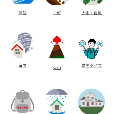
土砂
津波
大雨・台風
竜巻
防災クイズ
火山