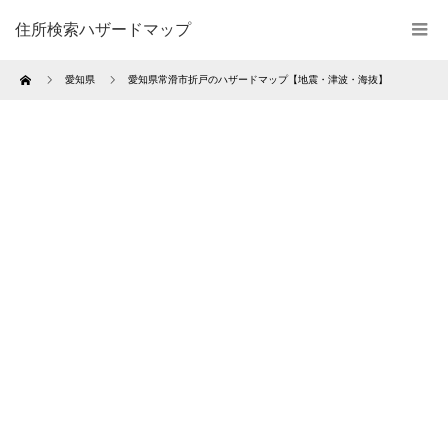
住所検索ハザードマップ
Home
愛知県
愛知県常滑市折戸のハザードマップ【地震・津波・海抜】