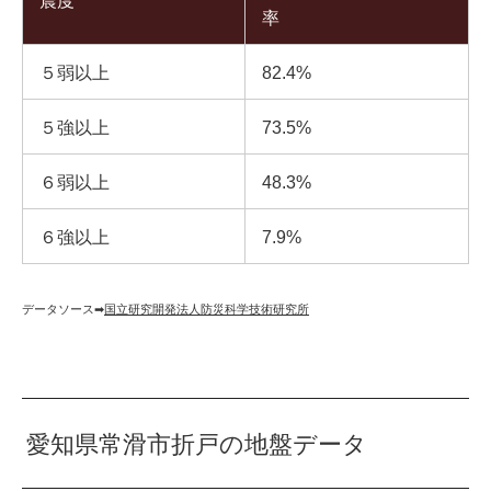
震度
率
５弱以上
82.4%
５強以上
73.5%
６弱以上
48.3%
６強以上
7.9%
データソース➡︎
国立研究開発法人防災科学技術研究所
愛知県常滑市折戸の地盤データ