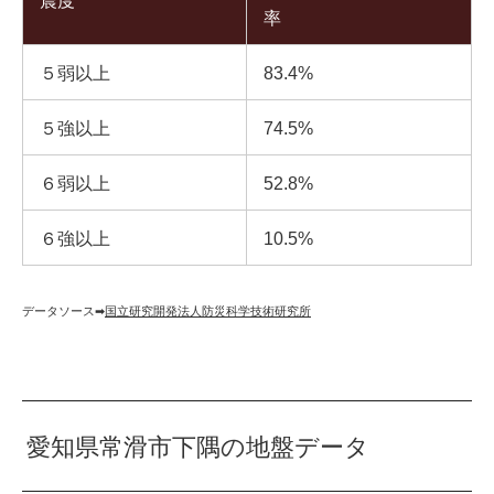
震度
率
５弱以上
83.4%
５強以上
74.5%
６弱以上
52.8%
６強以上
10.5%
データソース➡︎
国立研究開発法人防災科学技術研究所
愛知県常滑市下隅の地盤データ