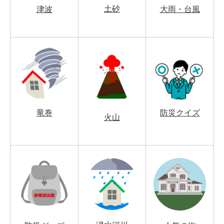
土砂
津波
大雨・台風
竜巻
防災クイズ
火山