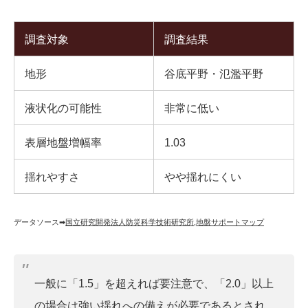
調査対象
調査結果
地形
谷底平野・氾濫平野
液状化の可能性
非常に低い
表層地盤増幅率
1.03
揺れやすさ
やや揺れにくい
データソース➡︎
国立研究開発法人防災科学技術研究所
,
地盤サポートマップ
一般に「1.5」を超えれば要注意で、「2.0」以上
の場合は強い揺れへの備えが必要であるとされ