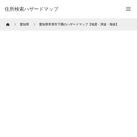
住所検索ハザードマップ
Home
愛知県
愛知県常滑市下隅のハザードマップ【地震・津波・海抜】