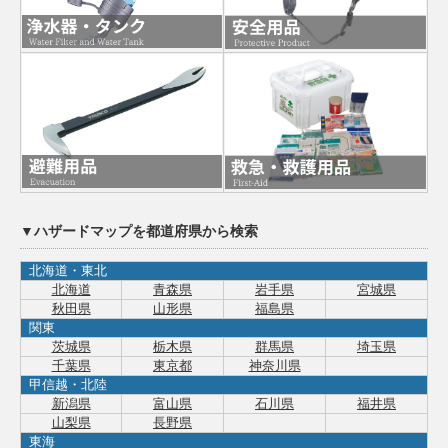
▼ハザードマップを都道府県から検索
北海道・東北
北海道
青森県
岩手県
宮城県
秋田県
山形県
福島県
関東
茨城県
栃木県
群馬県
埼玉県
千葉県
東京都
神奈川県
甲信越・北陸
新潟県
富山県
石川県
福井県
山梨県
長野県
東海