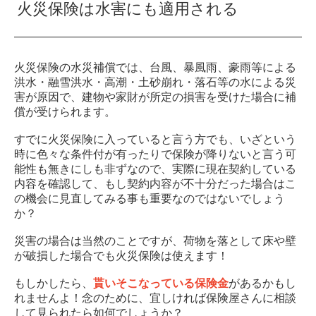
火災保険は水害にも適用される
火災保険の水災補償では、台風、暴風雨、豪雨等による
洪水・融雪洪水・高潮・土砂崩れ・落石等の水による災
害が原因で、建物や家財が所定の損害を受けた場合に補
償が受けられます。
すでに火災保険に入っていると言う方でも、いざという
時に色々な条件付が有ったりで保険が降りないと言う可
能性も無きにしも非ずなので、実際に現在契約している
内容を確認して、もし契約内容が不十分だった場合はこ
の機会に見直してみる事も重要なのではないでしょう
か？
災害の場合は当然のことですが、荷物を落として床や壁
が破損した場合でも火災保険は使えます！
もしかしたら、
貰いそこなっている保険金
があるかもし
れませんよ！念のために、宜しければ保険屋さんに相談
して見られたら如何でしょうか？