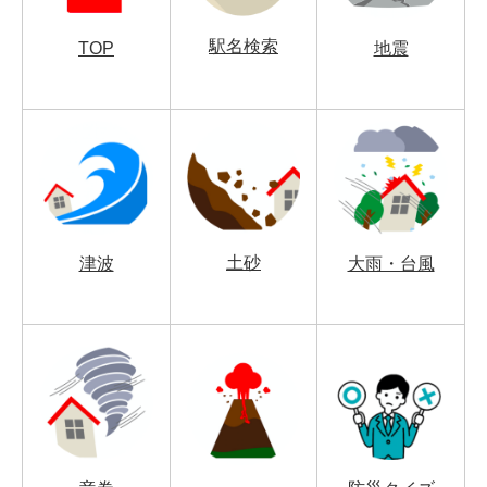
駅名検索
TOP
地震
土砂
津波
大雨・台風