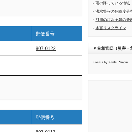
雨の降っている地域
洪水警報の危険度分
河川の洪水予報の発
水害リスクライン
郵便番号
807-0122
▼首相官邸（災害・
Tweets by Kantei_Saigai
郵便番号