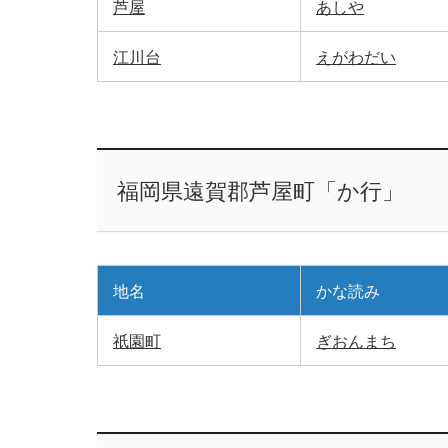
芦屋
あしや
江川台
えがわだい
福岡県遠賀郡芦屋町「か行」
地名
かな読み
祇園町
ぎおんまち