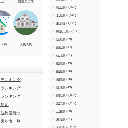
火山
防災クイズ
埼玉県
(2,926)
千葉県
(3,540)
東京都
(1,713)
神奈川県
(2,138)
新潟県
(39)
水河川
人気の街
富山県
(17)
石川県
(21)
福井県
(19)
山梨県
(28)
県ランキング
長野県
(78)
岐阜県
(43)
県ランキング
静岡県
(2,893)
県ランキング
愛知県
(7,232)
波想定
三重県
(30)
津波到着時間
滋賀県
(21)
災害年表一覧
京都府
(6,289)