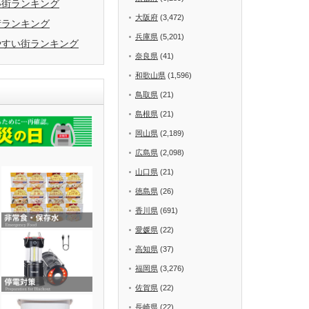
い街ランキング
大阪府
(3,472)
街ランキング
兵庫県
(5,201)
やすい街ランキング
奈良県
(41)
和歌山県
(1,596)
鳥取県
(21)
島根県
(21)
岡山県
(2,189)
広島県
(2,098)
山口県
(21)
徳島県
(26)
香川県
(691)
愛媛県
(22)
高知県
(37)
福岡県
(3,276)
佐賀県
(22)
長崎県
(22)