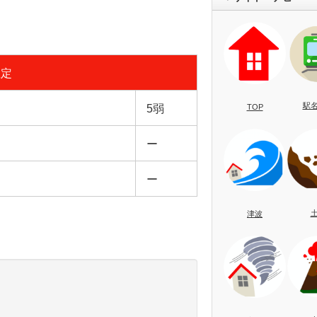
想定
駅
TOP
5弱
ー
ー
津波