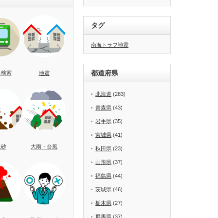
タグ
南海トラフ地震
都道府県
名検索
地震
北海道
(283)
青森県
(43)
岩手県
(35)
宮城県
(41)
土砂
大雨・台風
秋田県
(23)
山形県
(37)
福島県
(44)
茨城県
(46)
栃木県
(27)
群馬県
(37)