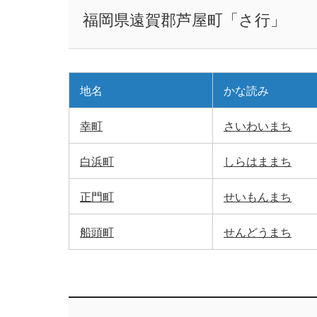
福岡県遠賀郡芦屋町「さ行」
地名
かな読み
幸町
さいわいまち
白浜町
しらはままち
正門町
せいもんまち
船頭町
せんどうまち