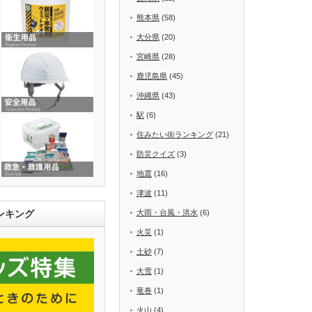
熊本県
(58)
大分県
(20)
宮崎県
(28)
鹿児島県
(45)
沖縄県
(43)
駅
(6)
住みたい街ランキング
(21)
防災クイズ
(3)
地震
(16)
津波
(11)
ンキング
大雨・台風・洪水
(6)
火災
(1)
土砂
(7)
大雪
(1)
竜巻
(1)
火山
(4)