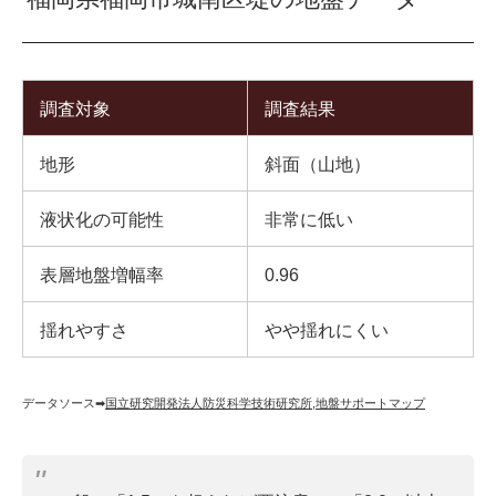
調査対象
調査結果
地形
斜面（山地）
液状化の可能性
非常に低い
表層地盤増幅率
0.96
揺れやすさ
やや揺れにくい
データソース➡︎
国立研究開発法人防災科学技術研究所
,
地盤サポートマップ