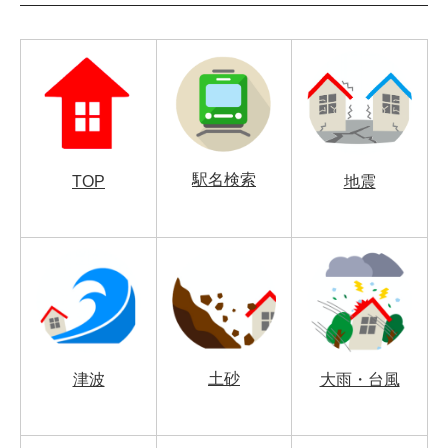
駅名検索
TOP
地震
土砂
津波
大雨・台風