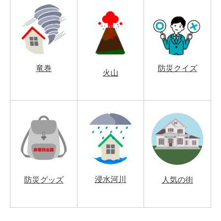
竜巻
防災クイズ
火山
浸水河川
防災グッズ
人気の街