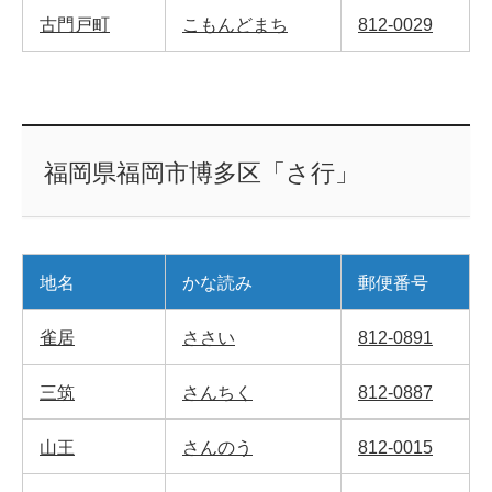
古門戸町
こもんどまち
812-0029
福岡県福岡市博多区「さ行」
地名
かな読み
郵便番号
雀居
ささい
812-0891
三筑
さんちく
812-0887
山王
さんのう
812-0015