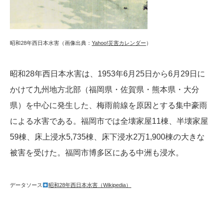
昭和28年西日本水害（画像出典：
Yahoo!災害カレンダー
）
昭和28年西日本水害は、1953年6月25日から6月29日に
かけて九州地方北部（福岡県・佐賀県・熊本県・大分
県）を中心に発生した、梅雨前線を原因とする集中豪雨
による水害である。福岡市では全壊家屋11棟、半壊家屋
59棟、床上浸水5,735棟、床下浸水2万1,900棟の大きな
被害を受けた。福岡市博多区にある中洲も浸水。
データソース
昭和28年西日本水害（Wikipedia）