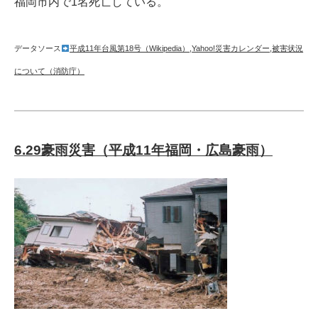
福岡市内で1名死亡している。
データソース
平成11年台風第18号（Wikipedia）
,
Yahoo!災害カレンダー
,
被害状況
について（消防庁）
6.29豪雨災害（平成11年福岡・広島豪雨）