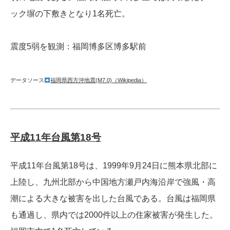
ック塀の下敷きとなり1名死亡。
震度5弱を観測：福岡博多区博多駅前
データソース
福岡県西方沖地震(M7.0)（Wikipedia）
平成11年台風第18号
平成11年台風第18号は、1999年9月24日に熊本県北部に
上陸し、九州北部から中国地方瀬戸内海沿岸で強風・高
潮による大きな被害を出した台風である。台風は福岡県
も通過し、県内では2000件以上の住家被害が発生した。