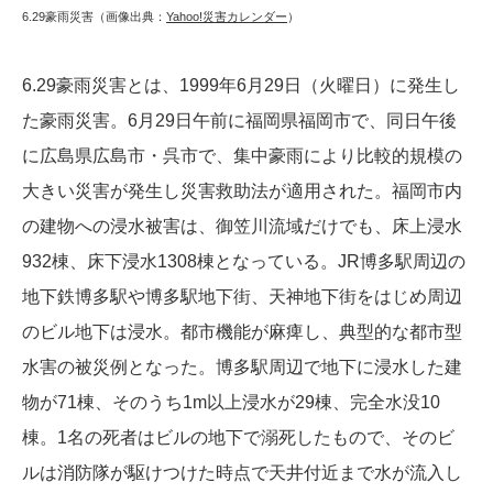
6.29豪雨災害（画像出典：
Yahoo!災害カレンダー
）
6.29豪雨災害とは、1999年6月29日（火曜日）に発生し
た豪雨災害。6月29日午前に福岡県福岡市で、同日午後
に広島県広島市・呉市で、集中豪雨により比較的規模の
大きい災害が発生し災害救助法が適用された。福岡市内
の建物への浸水被害は、御笠川流域だけでも、床上浸水
932棟、床下浸水1308棟となっている。JR博多駅周辺の
地下鉄博多駅や博多駅地下街、天神地下街をはじめ周辺
のビル地下は浸水。都市機能が麻痺し、典型的な都市型
水害の被災例となった。博多駅周辺で地下に浸水した建
物が71棟、そのうち1m以上浸水が29棟、完全水没10
棟。1名の死者はビルの地下で溺死したもので、そのビ
ルは消防隊が駆けつけた時点で天井付近まで水が流入し