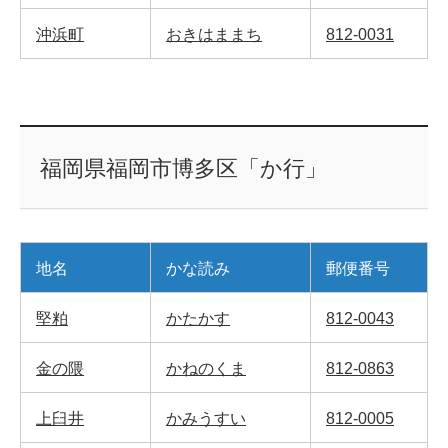
沖浜町
おきはままち
812-0031
福岡県福岡市博多区「か行」
地名
かな読み
郵便番号
堅粕
かたかす
812-0043
金の隈
かねのくま
812-0863
上臼井
かみうすい
812-0005