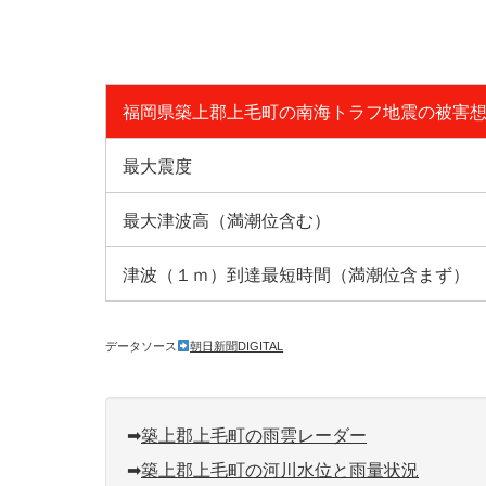
福岡県築上郡上毛町の南海トラフ地震の被害
最大震度
最大津波高（満潮位含む）
津波（１ｍ）到達最短時間（満潮位含まず）
データソース
朝日新聞DIGITAL
➡︎
築上郡上毛町の雨雲レーダー
➡︎
築上郡上毛町の河川水位と雨量状況