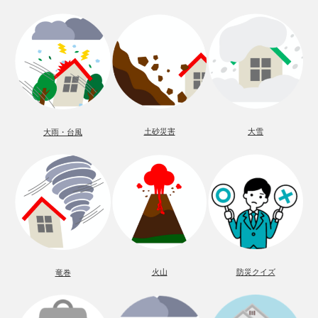
土砂災害
大雪
大雨・台風
火山
防災クイズ
竜巻