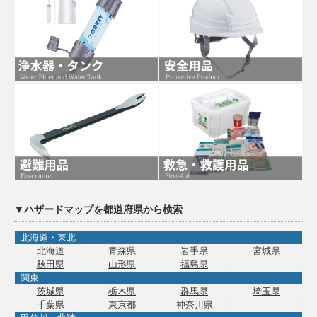
▼ハザードマップを都道府県から検索
北海道・東北
北海道
青森県
岩手県
宮城県
秋田県
山形県
福島県
関東
茨城県
栃木県
群馬県
埼玉県
千葉県
東京都
神奈川県