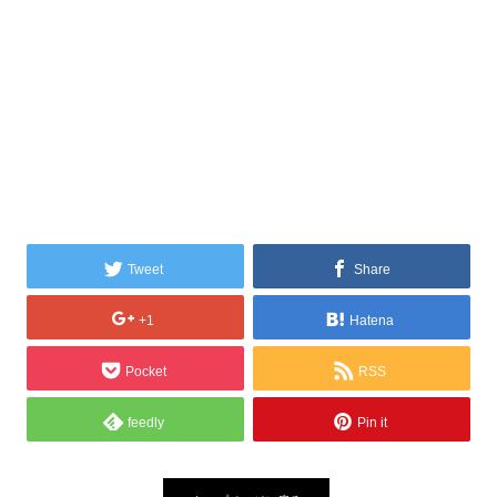
Tweet
Share
+1
Hatena
Pocket
RSS
feedly
Pin it