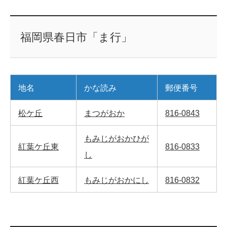
福岡県春日市「ま行」
地名
かな読み
郵便番号
松ケ丘
まつがおか
816-0843
もみじがおかひが
紅葉ケ丘東
816-0833
し
紅葉ケ丘西
もみじがおかにし
816-0832