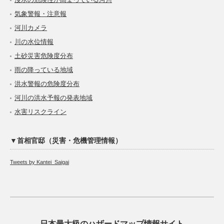
気象警報・注意報
河川カメラ
川の水位情報
土砂災害危険度分布
雨の降っている地域
洪水警報の危険度分布
河川の洪水予報の発表地域
水害リスクライン
▼首相官邸（災害・危機管理情報）
Tweets by Kantei_Saigai
日本最大級のハザードマップ情報サイト