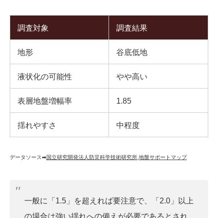
調査対象
調査結果
地形
谷底低地
液状化の可能性
やや高い
表層地盤増幅率
1.85
揺れやすさ
中程度
データソース➡︎
国立研究開発法人防災科学技術研究所
,
地盤サポートマップ
一般に「1.5」を超えれば要注意で、「2.0」以上
の場合は強い揺れへの備えが必要であるとされ