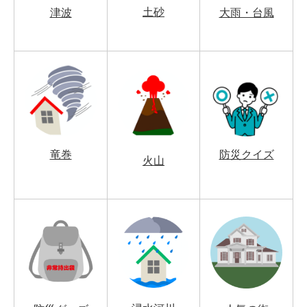
土砂
津波
大雨・台風
竜巻
防災クイズ
火山