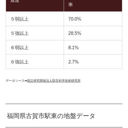
震度
率
５弱以上
70.0%
５強以上
28.5%
６弱以上
8.1%
６強以上
2.7%
データソース➡︎
国立研究開発法人防災科学技術研究所
福岡県古賀市駅東の地盤データ