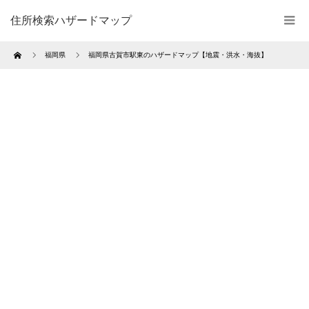
住所検索ハザードマップ
Home
福岡県
福岡県古賀市駅東のハザードマップ【地震・洪水・海抜】