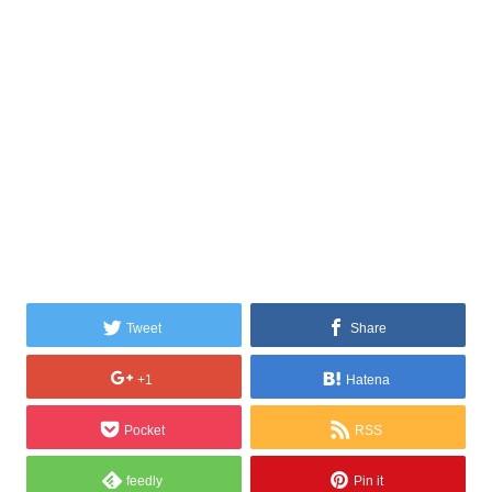
Tweet
Share
+1
Hatena
Pocket
RSS
feedly
Pin it