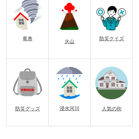
竜巻
防災クイズ
火山
浸水河川
防災グッズ
人気の街