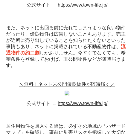
公式サイト →
https://www.town-life.jp/
また、ネットに出回る前に売れてしまうような良い物件
だったり、優良物件は広告しないこともあります。売主
が近所に売り出していることを知られたくないといった
事情もあり、ネットに掲載されている不動産物件は、
流
通物件の約二割
しかありません。今すぐでなくても、希
望条件を登録しておけば、非公開物件などが随時届きま
す。
＼無料！ネット未公開優良物件が随時届く／
公式サイト →
https://www.town-life.jp/
居住用物件を購入する際は、必ずその地域の「
ハザード
マップ
」を確認し、事前に災害リスクを把握して大切な