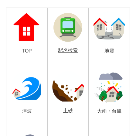
駅名検索
TOP
地震
土砂
津波
大雨・台風