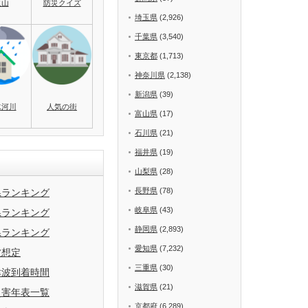
火山
防災クイズ
埼玉県
(2,926)
千葉県
(3,540)
東京都
(1,713)
神奈川県
(2,138)
新潟県
(39)
水河川
人気の街
富山県
(17)
石川県
(21)
福井県
(19)
山梨県
(28)
長野県
(78)
県ランキング
岐阜県
(43)
県ランキング
静岡県
(2,893)
県ランキング
愛知県
(7,232)
波想定
三重県
(30)
津波到着時間
滋賀県
(21)
災害年表一覧
京都府
(6,289)