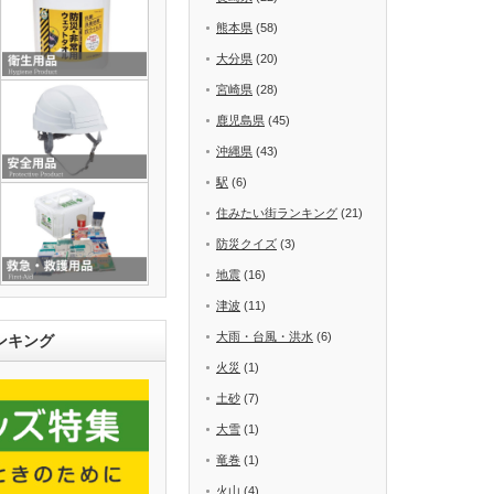
熊本県
(58)
大分県
(20)
宮崎県
(28)
鹿児島県
(45)
沖縄県
(43)
駅
(6)
住みたい街ランキング
(21)
防災クイズ
(3)
地震
(16)
津波
(11)
大雨・台風・洪水
(6)
ンキング
火災
(1)
土砂
(7)
大雪
(1)
竜巻
(1)
火山
(4)