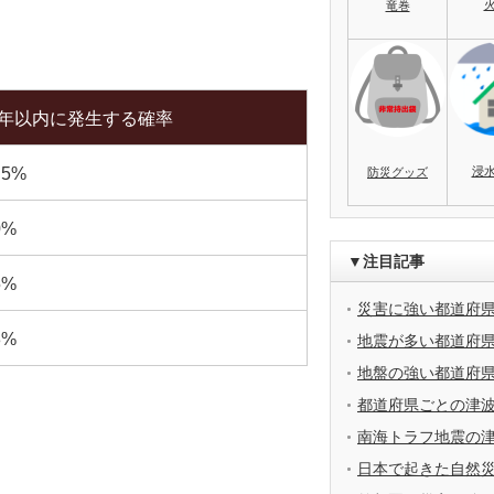
竜巻
0年以内に発生する確率
浸
.5%
防災グッズ
0%
▼注目記事
5%
災害に強い都道府
3%
地震が多い都道府
地盤の強い都道府
都道府県ごとの津
南海トラフ地震の
日本で起きた自然