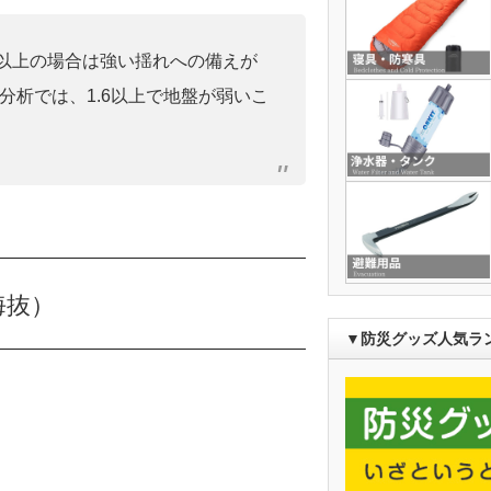
0」以上の場合は強い揺れへの備えが
分析では、1.6以上で地盤が弱いこ
海抜）
▼防災グッズ人気ラ