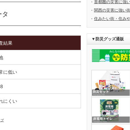
首都圏の災害に強
関西の災害に強い
ータ
住みたい街・住み
▼防災グッズ通販
査結果
地
常に低い
88
れにくい
ップ