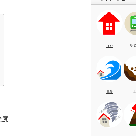
駅
TOP
）
津波
険度