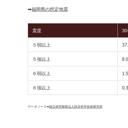
➡︎
福岡県の想定地震
震度
3
５弱以上
37
５強以上
8.
６弱以上
1.
６強以上
0.
データソース➡︎
国立研究開発法人防災科学技術研究所