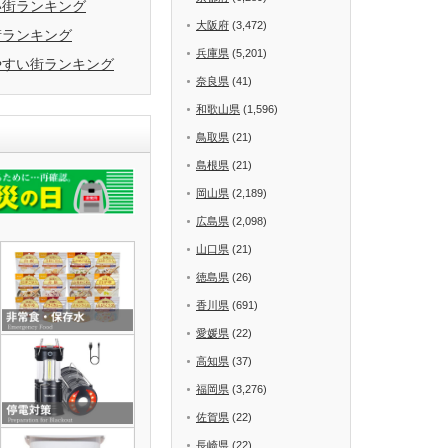
い街ランキング
大阪府
(3,472)
街ランキング
兵庫県
(5,201)
やすい街ランキング
奈良県
(41)
和歌山県
(1,596)
鳥取県
(21)
島根県
(21)
岡山県
(2,189)
広島県
(2,098)
山口県
(21)
徳島県
(26)
香川県
(691)
愛媛県
(22)
高知県
(37)
福岡県
(3,276)
佐賀県
(22)
長崎県
(22)