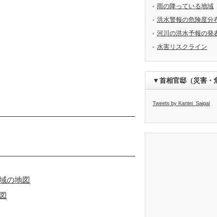
雨の降っている地域
洪水警報の危険度分
河川の洪水予報の発
水害リスクライン
▼首相官邸（災害・
Tweets by Kantei_Saigai
域の地図
図