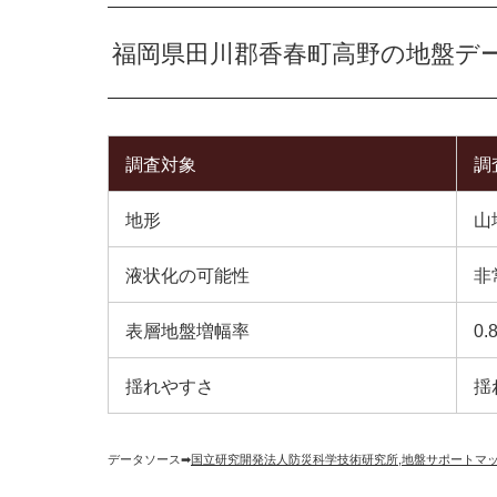
福岡県田川郡香春町高野の地盤デ
調査対象
調
地形
山
液状化の可能性
非
表層地盤増幅率
0.
揺れやすさ
揺
データソース➡︎
国立研究開発法人防災科学技術研究所
,
地盤サポートマ