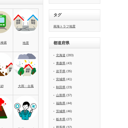
タグ
南海トラフ地震
都道府県
名検索
地震
北海道
(283)
青森県
(43)
岩手県
(35)
宮城県
(41)
土砂
大雨・台風
秋田県
(23)
山形県
(37)
福島県
(44)
茨城県
(46)
栃木県
(27)
群馬県
(37)