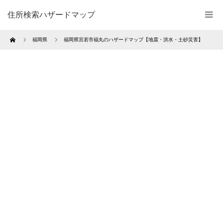
住所検索ハザードマップ
Home
福岡県
福岡県宮若市福丸のハザードマップ【地震・洪水・土砂災害】