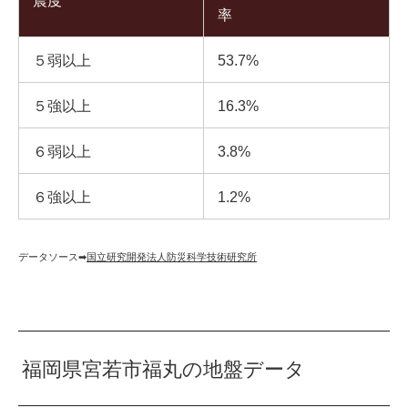
震度
率
５弱以上
53.7%
５強以上
16.3%
６弱以上
3.8%
６強以上
1.2%
データソース➡︎
国立研究開発法人防災科学技術研究所
福岡県宮若市福丸の地盤データ