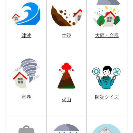
土砂
津波
大雨・台風
竜巻
防災クイズ
火山