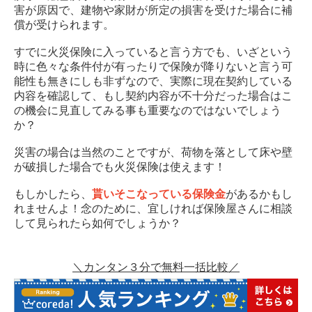
害が原因で、建物や家財が所定の損害を受けた場合に補
償が受けられます。
すでに火災保険に入っていると言う方でも、いざという
時に色々な条件付が有ったりで保険が降りないと言う可
能性も無きにしも非ずなので、実際に現在契約している
内容を確認して、もし契約内容が不十分だった場合はこ
の機会に見直してみる事も重要なのではないでしょう
か？
災害の場合は当然のことですが、荷物を落として床や壁
が破損した場合でも火災保険は使えます！
もしかしたら、
貰いそこなっている保険金
があるかもし
れませんよ！念のために、宜しければ保険屋さんに相談
して見られたら如何でしょうか？
＼カンタン３分で無料一括比較／