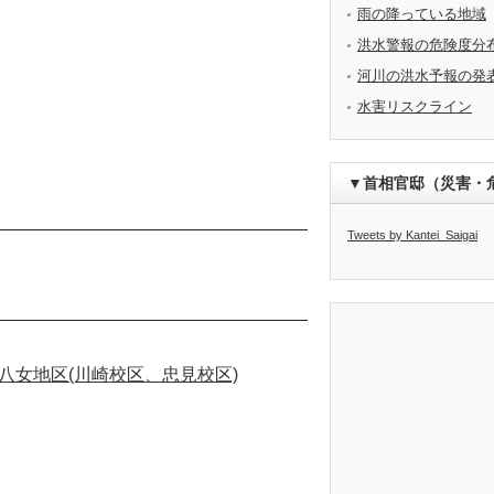
雨の降っている地域
洪水警報の危険度分
河川の洪水予報の発
水害リスクライン
▼首相官邸（災害・
Tweets by Kantei_Saigai
八女地区(川崎校区、忠見校区)