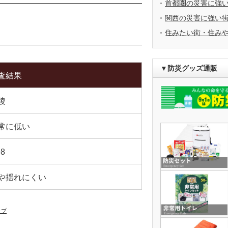
首都圏の災害に強
関西の災害に強い
住みたい街・住み
▼防災グッズ通販
査結果
陵
常に低い
98
や揺れにくい
ップ