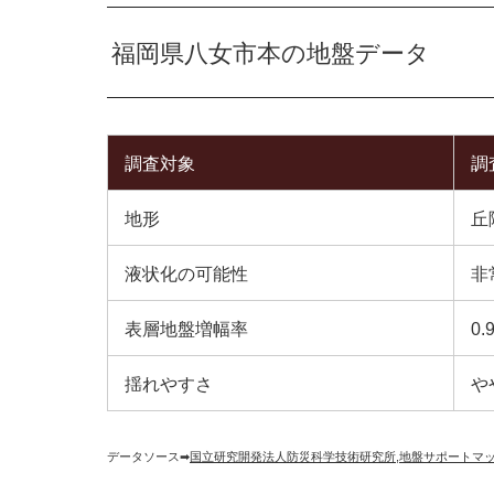
福岡県八女市本の地盤データ
調査対象
調
地形
丘
液状化の可能性
非
表層地盤増幅率
0.
揺れやすさ
や
データソース➡︎
国立研究開発法人防災科学技術研究所
,
地盤サポートマ