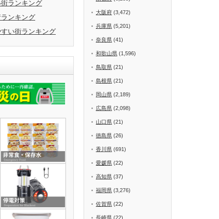
い街ランキング
大阪府
(3,472)
街ランキング
兵庫県
(5,201)
やすい街ランキング
奈良県
(41)
和歌山県
(1,596)
鳥取県
(21)
島根県
(21)
岡山県
(2,189)
広島県
(2,098)
山口県
(21)
徳島県
(26)
香川県
(691)
愛媛県
(22)
高知県
(37)
福岡県
(3,276)
佐賀県
(22)
長崎県
(22)