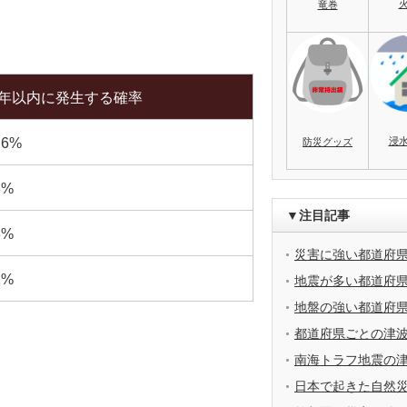
竜巻
0年以内に発生する確率
浸
.6%
防災グッズ
8%
▼注目記事
3%
災害に強い都道府
1%
地震が多い都道府
地盤の強い都道府
都道府県ごとの津
南海トラフ地震の
日本で起きた自然