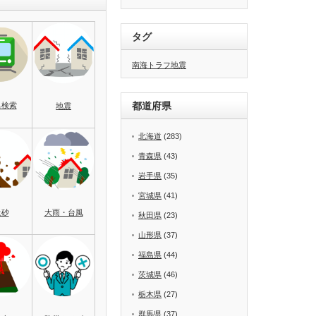
タグ
南海トラフ地震
都道府県
名検索
地震
北海道
(283)
青森県
(43)
岩手県
(35)
宮城県
(41)
土砂
大雨・台風
秋田県
(23)
山形県
(37)
福島県
(44)
茨城県
(46)
栃木県
(27)
群馬県
(37)