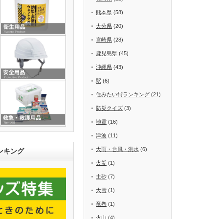
熊本県
(58)
大分県
(20)
宮崎県
(28)
鹿児島県
(45)
沖縄県
(43)
駅
(6)
住みたい街ランキング
(21)
防災クイズ
(3)
地震
(16)
津波
(11)
大雨・台風・洪水
(6)
ンキング
火災
(1)
土砂
(7)
大雪
(1)
竜巻
(1)
火山
(4)