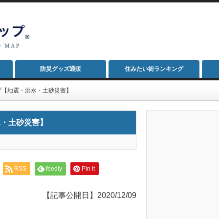
防災グッズ通販
住みたい街ランキング
プ【地震・洪水・土砂災害】
水・土砂災害】
RSS
feedly
Pin it
【記事公開日】2020/12/09