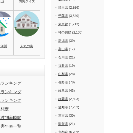
火山
防災クイズ
埼玉県
(2,926)
千葉県
(3,540)
東京都
(1,713)
神奈川県
(2,138)
新潟県
(39)
水河川
人気の街
富山県
(17)
石川県
(21)
福井県
(19)
山梨県
(28)
長野県
(78)
県ランキング
岐阜県
(43)
県ランキング
静岡県
(2,893)
県ランキング
愛知県
(7,232)
波想定
三重県
(30)
津波到着時間
滋賀県
(21)
災害年表一覧
京都府
(6,289)