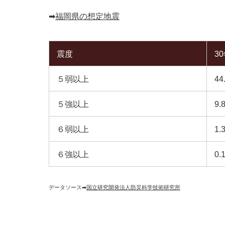
➡︎
福岡県の想定地震
震度
3
５弱以上
44
５強以上
9.
６弱以上
1.
６強以上
0.
データソース➡︎
国立研究開発法人防災科学技術研究所