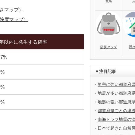
竜巻
さマップ）
険度マップ）
0年以内に発生する確率
浸
防災グッズ
.7%
▼注目記事
3%
災害に強い都道府
4%
地震が多い都道府
地盤の強い都道府
0%
都道府県ごとの津
南海トラフ地震の
日本で起きた自然