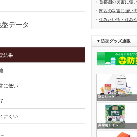
首都圏の災害に強
関西の災害に強い
住みたい街・住み
地盤データ
▼防災グッズ通販
査結果
地
常に低い
57
れにくい
ップ