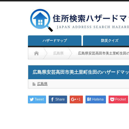
ハザードマップ
防災クイズ
広島県
広島県安芸高田市美土里町生田
広島県安芸高田市美土里町生田のハザードマ
広島県
Tweet
Share
+1
Hatena
Pocket