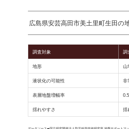
広島県安芸高田市美土里町生田の
調査対象
調
地形
山
液状化の可能性
非
表層地盤増幅率
0.
揺れやすさ
揺
データソース➡︎
国立研究開発法人防災科学技術研究所
,
地盤サポートマ