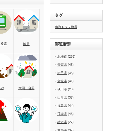
タグ
南海トラフ地震
都道府県
名検索
地震
北海道
(283)
青森県
(43)
岩手県
(35)
宮城県
(41)
土砂
大雨・台風
秋田県
(23)
山形県
(37)
福島県
(44)
茨城県
(46)
栃木県
(27)
群馬県
(37)