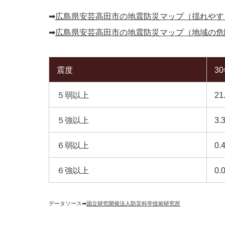
➡︎
広島県安芸高田市の地震防災マップ（揺れやす
➡︎
広島県安芸高田市の地震防災マップ（地域の危
震度
3
５弱以上
21
５強以上
3.
６弱以上
0.
６強以上
0.
データソース➡︎
国立研究開発法人防災科学技術研究所