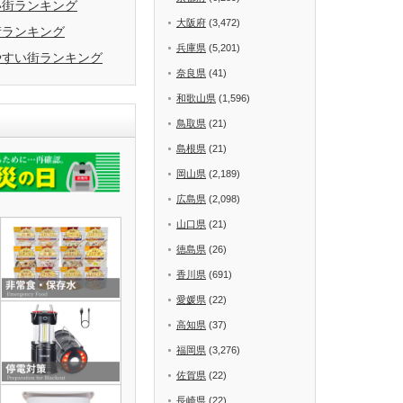
い街ランキング
大阪府
(3,472)
街ランキング
兵庫県
(5,201)
やすい街ランキング
奈良県
(41)
和歌山県
(1,596)
鳥取県
(21)
島根県
(21)
岡山県
(2,189)
広島県
(2,098)
山口県
(21)
徳島県
(26)
香川県
(691)
愛媛県
(22)
高知県
(37)
福岡県
(3,276)
佐賀県
(22)
長崎県
(22)