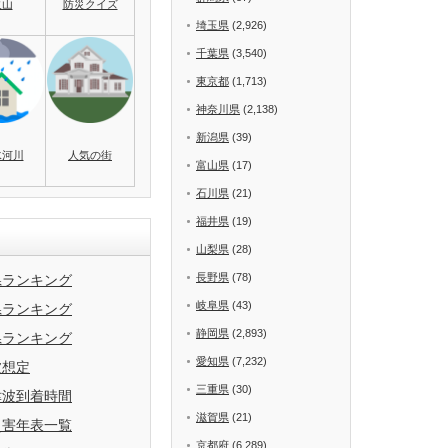
火山
防災クイズ
埼玉県
(2,926)
千葉県
(3,540)
東京都
(1,713)
神奈川県
(2,138)
新潟県
(39)
水河川
人気の街
富山県
(17)
石川県
(21)
福井県
(19)
山梨県
(28)
長野県
(78)
県ランキング
岐阜県
(43)
県ランキング
静岡県
(2,893)
県ランキング
愛知県
(7,232)
波想定
三重県
(30)
津波到着時間
滋賀県
(21)
災害年表一覧
京都府
(6,289)