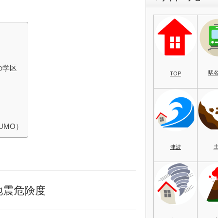
の学区
駅
TOP
UMO）
津波
地震危険度