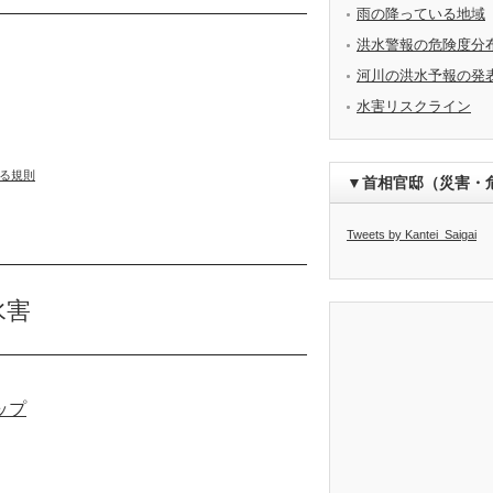
雨の降っている地域
洪水警報の危険度分
河川の洪水予報の発
水害リスクライン
る規則
▼首相官邸（災害・
Tweets by Kantei_Saigai
水害
ップ