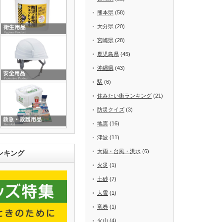
熊本県
(58)
大分県
(20)
宮崎県
(28)
鹿児島県
(45)
沖縄県
(43)
駅
(6)
住みたい街ランキング
(21)
防災クイズ
(3)
地震
(16)
津波
(11)
大雨・台風・洪水
(6)
ンキング
火災
(1)
土砂
(7)
大雪
(1)
竜巻
(1)
火山
(4)