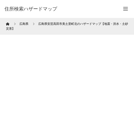
住所検索ハザードマップ
Home
広島県
広島県安芸高田市美土里町北のハザードマップ【地震・洪水・土砂
災害】