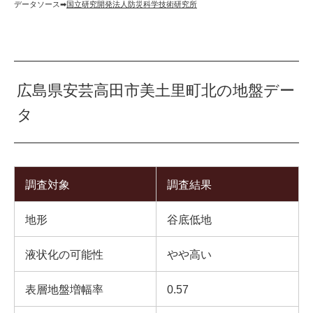
データソース➡︎
国立研究開発法人防災科学技術研究所
広島県安芸高田市美土里町北の地盤デー
タ
調査対象
調査結果
地形
谷底低地
液状化の可能性
やや高い
表層地盤増幅率
0.57