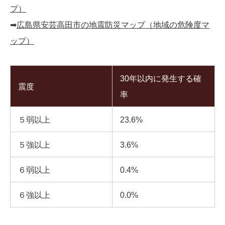
プ）
➡︎
広島県安芸高田市の地震防災マップ（地域の危険度マ
ップ）
30年以内に発生する確
震度
率
５弱以上
23.6%
５強以上
3.6%
６弱以上
0.4%
６強以上
0.0%