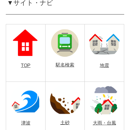
▼サイト・ナビ
駅名検索
TOP
地震
土砂
津波
大雨・台風