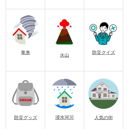
竜巻
防災クイズ
火山
浸水河川
防災グッズ
人気の街