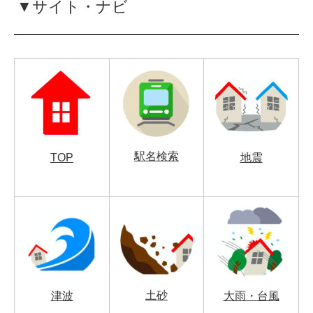
▼サイト・ナビ
駅名検索
TOP
地震
土砂
津波
大雨・台風