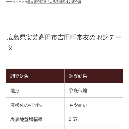
データソース➡︎
国立研究開発法人防災科学技術研究所
広島県安芸高田市吉田町常友の地盤デー
タ
調査対象
調査結果
地形
谷底低地
液状化の可能性
やや高い
表層地盤増幅率
0.57