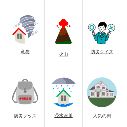
竜巻
防災クイズ
火山
浸水河川
防災グッズ
人気の街