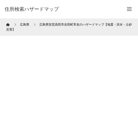
住所検索ハザードマップ
Home
広島県
広島県安芸高田市吉田町常友のハザードマップ【地震・洪水・土砂
災害】