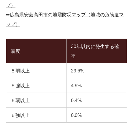
プ）
➡︎
広島県安芸高田市の地震防災マップ（地域の危険度マ
ップ）
30年以内に発生する確
震度
率
５弱以上
29.6%
５強以上
4.9%
６弱以上
0.4%
６強以上
0.0%