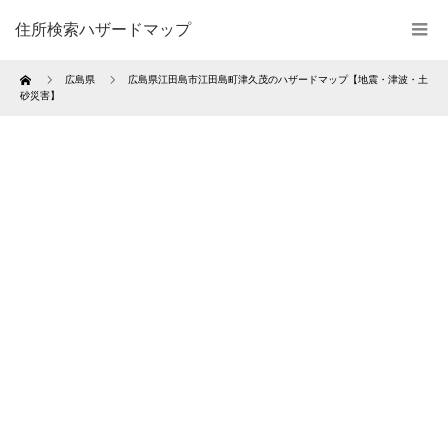
住所検索ハザードマップ
Home
広島県
広島県江田島市江田島町津久茂のハザードマップ【地震・津波・土
砂災害】