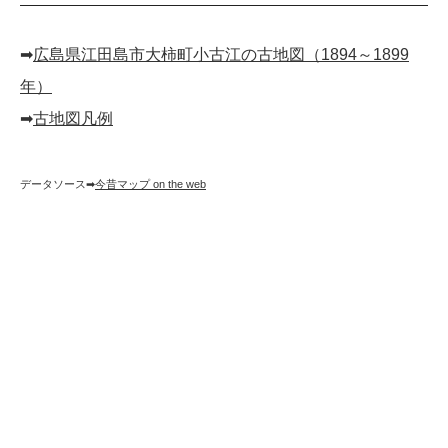
➡︎
広島県江田島市大柿町小古江の古地図（1894～1899
年）
➡︎
古地図凡例
データソース➡︎
今昔マップ on the web