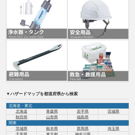
▼ハザードマップを都道府県から検索
北海道・東北
北海道
青森県
岩手県
宮城県
秋田県
山形県
福島県
関東
茨城県
栃木県
群馬県
埼玉県
千葉県
東京都
神奈川県