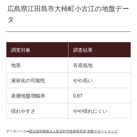
広島県江田島市大柿町小古江の地盤デー
タ
調査対象
調査結果
地形
谷底低地
液状化の可能性
やや高い
表層地盤増幅率
0.87
揺れやすさ
やや揺れにくい
データソース➡︎
国立研究開発法人防災科学技術研究所
,
地盤サポートマップ