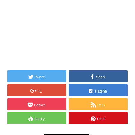
Tweet
Share
+1
Hatena
Pocket
RSS
feedly
Pin it