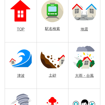
駅名検索
TOP
地震
土砂
津波
大雨・台風