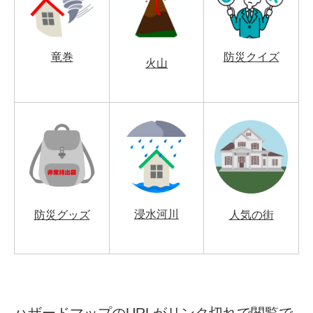
竜巻
防災クイズ
火山
浸水河川
防災グッズ
人気の街