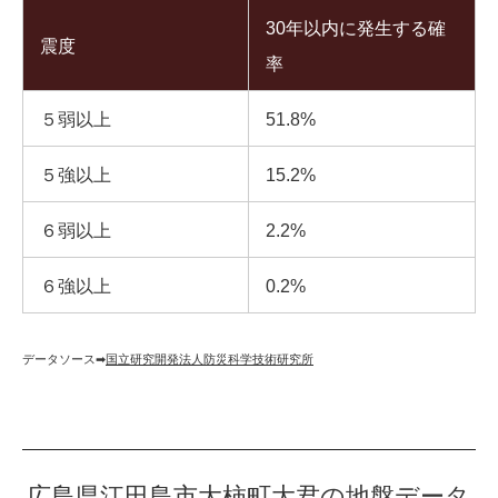
30年以内に発生する確
震度
率
５弱以上
51.8%
５強以上
15.2%
６弱以上
2.2%
６強以上
0.2%
データソース➡︎
国立研究開発法人防災科学技術研究所
広島県江田島市大柿町大君の地盤データ