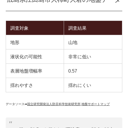
調査対象
調査結果
地形
山地
液状化の可能性
非常に低い
表層地盤増幅率
0.57
揺れやすさ
揺れにくい
データソース➡︎
国立研究開発法人防災科学技術研究所
,
地盤サポートマップ