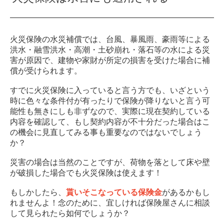
火災保険の水災補償では、台風、暴風雨、豪雨等による
洪水・融雪洪水・高潮・土砂崩れ・落石等の水による災
害が原因で、建物や家財が所定の損害を受けた場合に補
償が受けられます。
すでに火災保険に入っていると言う方でも、いざという
時に色々な条件付が有ったりで保険が降りないと言う可
能性も無きにしも非ずなので、実際に現在契約している
内容を確認して、もし契約内容が不十分だった場合はこ
の機会に見直してみる事も重要なのではないでしょう
か？
災害の場合は当然のことですが、荷物を落として床や壁
が破損した場合でも火災保険は使えます！
もしかしたら、
貰いそこなっている保険金
があるかもし
れませんよ！念のために、宜しければ保険屋さんに相談
して見られたら如何でしょうか？