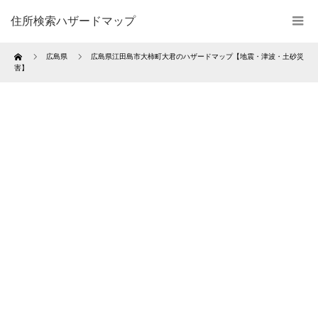
住所検索ハザードマップ
Home
広島県
広島県江田島市大柿町大君のハザードマップ【地震・津波・土砂災
害】