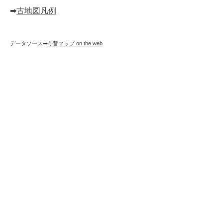
➡︎
古地図凡例
データソース➡︎
今昔マップ on the web