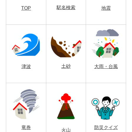
駅名検索
TOP
地震
土砂
津波
大雨・台風
竜巻
防災クイズ
火山