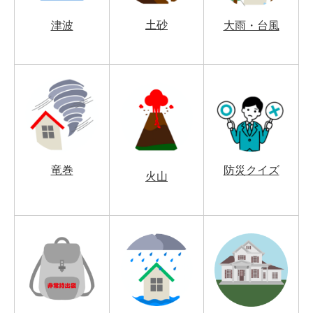
土砂
津波
大雨・台風
竜巻
防災クイズ
火山