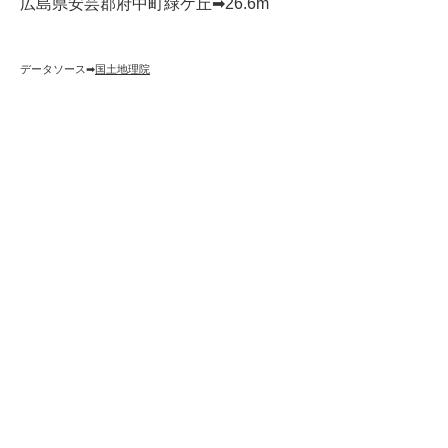
広島県安芸郡府中町緑ケ丘➡︎26.6m
データソース➡︎
国土地理院