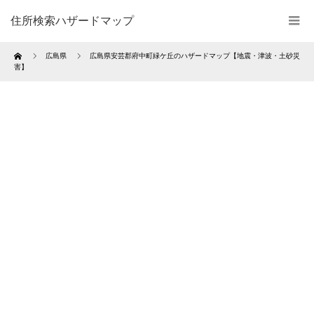
住所検索ハザードマップ
Home
広島県
広島県安芸郡府中町緑ケ丘のハザードマップ【地震・津波・土砂災
害】