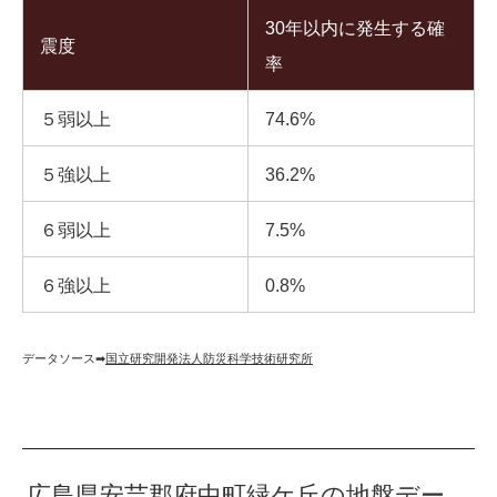
30年以内に発生する確
震度
率
５弱以上
74.6%
５強以上
36.2%
６弱以上
7.5%
６強以上
0.8%
データソース➡︎
国立研究開発法人防災科学技術研究所
広島県安芸郡府中町緑ケ丘の地盤デー