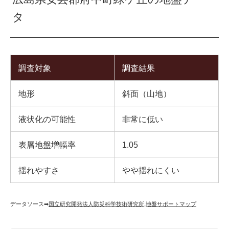
タ
調査対象
調査結果
地形
斜面（山地）
液状化の可能性
非常に低い
表層地盤増幅率
1.05
揺れやすさ
やや揺れにくい
データソース➡︎
国立研究開発法人防災科学技術研究所
,
地盤サポートマップ