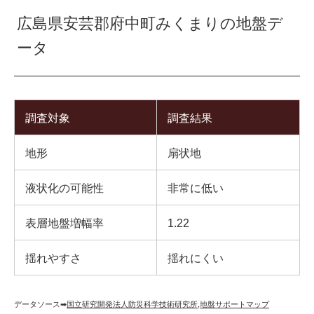
広島県安芸郡府中町みくまりの地盤デ
ータ
調査対象
調査結果
地形
扇状地
液状化の可能性
非常に低い
表層地盤増幅率
1.22
揺れやすさ
揺れにくい
データソース➡︎
国立研究開発法人防災科学技術研究所
,
地盤サポートマップ