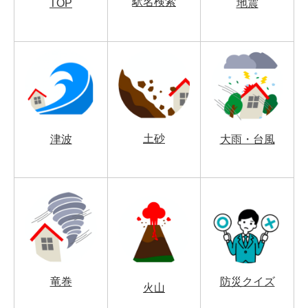
駅名検索
TOP
地震
土砂
津波
大雨・台風
竜巻
防災クイズ
火山