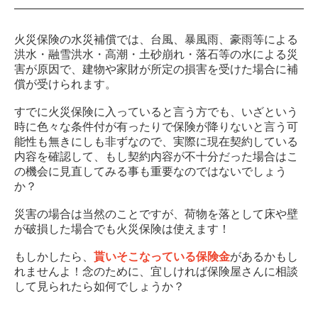
火災保険の水災補償では、台風、暴風雨、豪雨等による
洪水・融雪洪水・高潮・土砂崩れ・落石等の水による災
害が原因で、建物や家財が所定の損害を受けた場合に補
償が受けられます。
すでに火災保険に入っていると言う方でも、いざという
時に色々な条件付が有ったりで保険が降りないと言う可
能性も無きにしも非ずなので、実際に現在契約している
内容を確認して、もし契約内容が不十分だった場合はこ
の機会に見直してみる事も重要なのではないでしょう
か？
災害の場合は当然のことですが、荷物を落として床や壁
が破損した場合でも火災保険は使えます！
もしかしたら、
貰いそこなっている保険金
があるかもし
れませんよ！念のために、宜しければ保険屋さんに相談
して見られたら如何でしょうか？