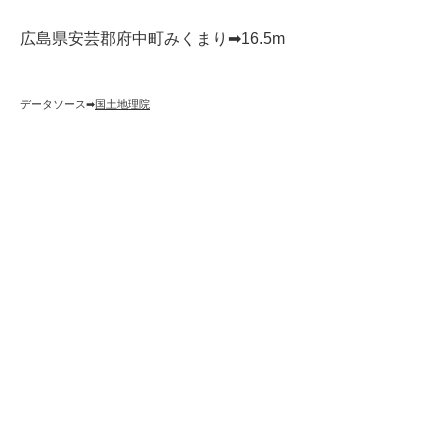
広島県安芸郡府中町みくまり➡︎16.5m
データソース➡︎
国土地理院