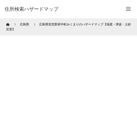
住所検索ハザードマップ
Home
広島県
広島県安芸郡府中町みくまりのハザードマップ【地震・津波・土砂
災害】