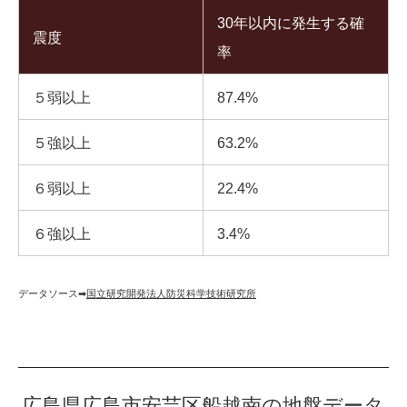
30年以内に発生する確
震度
率
５弱以上
87.4%
５強以上
63.2%
６弱以上
22.4%
６強以上
3.4%
データソース➡︎
国立研究開発法人防災科学技術研究所
広島県広島市安芸区船越南の地盤データ