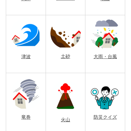
土砂
津波
大雨・台風
竜巻
防災クイズ
火山