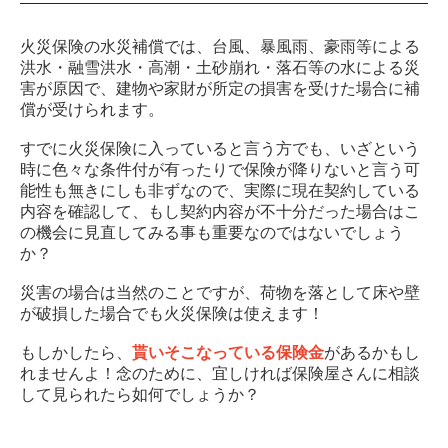
火災保険の水災補償では、台風、暴風雨、豪雨等による
洪水・融雪洪水・高潮・土砂崩れ・落石等の水による災
害が原因で、建物や家財が所定の損害を受けた場合に補
償が受けられます。
すでに火災保険に入っていると言う方でも、いざという
時に色々な条件付が有ったりで保険が降りないと言う可
能性も無きにしも非ずなので、実際に現在契約している
内容を確認して、もし契約内容が不十分だった場合はこ
の機会に見直してみる事も重要なのではないでしょう
か？
災害の場合は当然のことですが、荷物を落として床や壁
が破損した場合でも火災保険は使えます！
もしかしたら、
貰いそこなっている保険金
があるかもし
れませんよ！念のために、宜しければ保険屋さんに相談
して見られたら如何でしょうか？