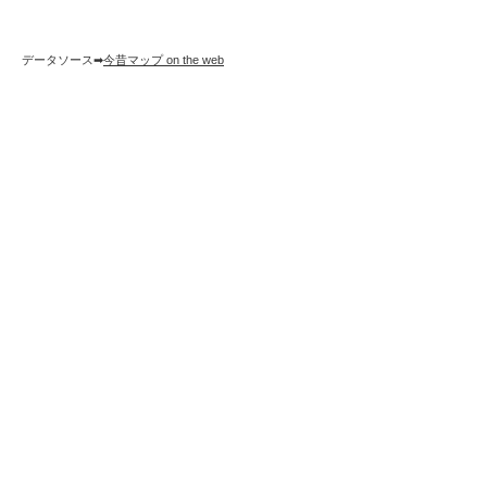
データソース➡︎
今昔マップ on the web