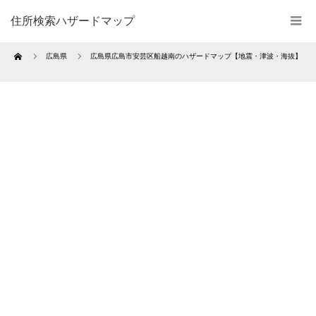
住所検索ハザードマップ
Home
広島県
広島県広島市安芸区船越南のハザードマップ【地震・津波・海抜】