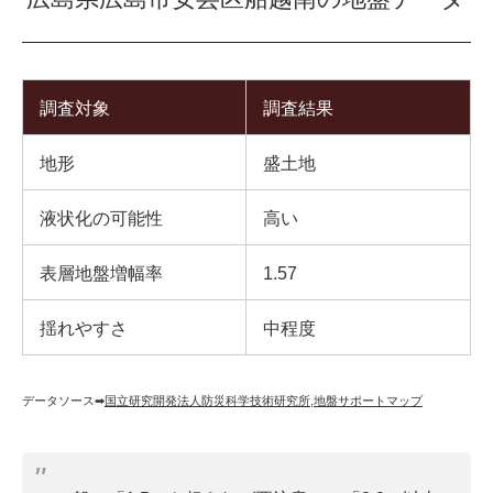
調査対象
調査結果
地形
盛土地
液状化の可能性
高い
表層地盤増幅率
1.57
揺れやすさ
中程度
データソース➡︎
国立研究開発法人防災科学技術研究所
,
地盤サポートマップ