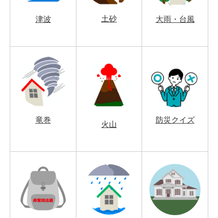
土砂
津波
大雨・台風
竜巻
防災クイズ
火山