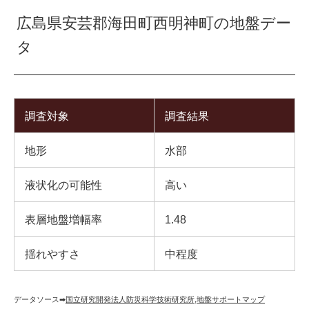
広島県安芸郡海田町西明神町の地盤デー
タ
調査対象
調査結果
地形
水部
液状化の可能性
高い
表層地盤増幅率
1.48
揺れやすさ
中程度
データソース➡︎
国立研究開発法人防災科学技術研究所
,
地盤サポートマップ