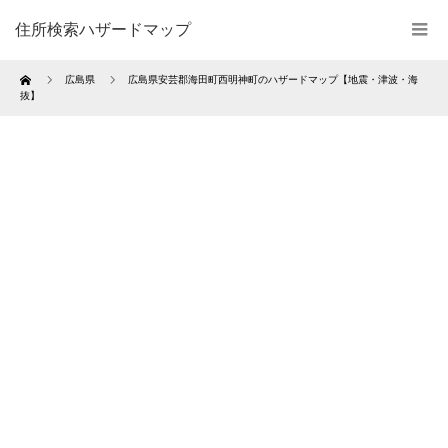
住所検索ハザードマップ
Home
広島県
広島県安芸郡海田町西明神町のハザードマップ【地震・津波・海
抜】