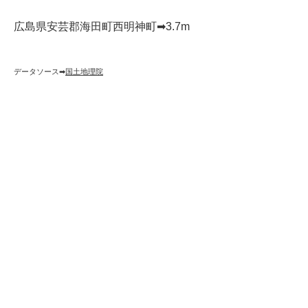
広島県安芸郡海田町西明神町➡︎3.7m
データソース➡︎
国土地理院