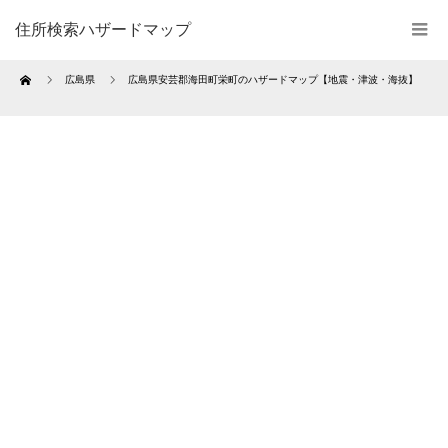
住所検索ハザードマップ
Home
広島県
広島県安芸郡海田町栄町のハザードマップ【地震・津波・海抜】