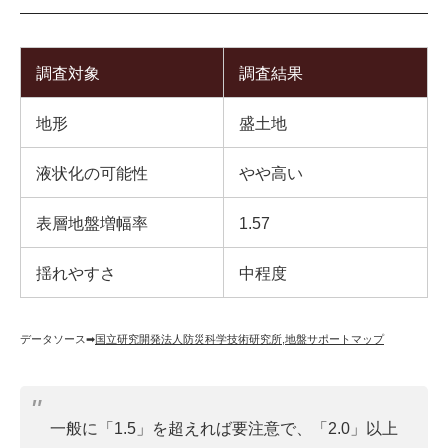
調査対象
調査結果
地形
盛土地
液状化の可能性
やや高い
表層地盤増幅率
1.57
揺れやすさ
中程度
データソース➡︎
国立研究開発法人防災科学技術研究所
,
地盤サポートマップ
一般に「1.5」を超えれば要注意で、「2.0」以上