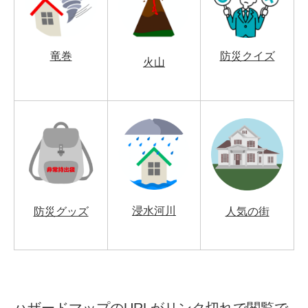
竜巻
防災クイズ
火山
浸水河川
防災グッズ
人気の街