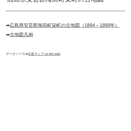
➡︎
広島県安芸郡海田町栄町の古地図（1894～1899年）
➡︎
古地図凡例
データソース➡︎
今昔マップ on the web