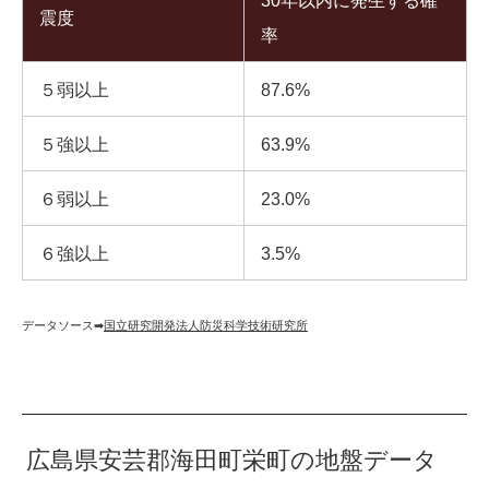
30年以内に発生する確
震度
率
５弱以上
87.6%
５強以上
63.9%
６弱以上
23.0%
６強以上
3.5%
データソース➡︎
国立研究開発法人防災科学技術研究所
広島県安芸郡海田町栄町の地盤データ