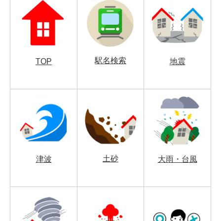
駅名検索
TOP
地震
土砂
津波
大雨・台風