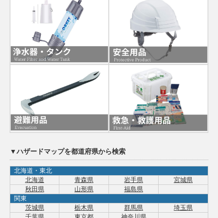
▼ハザードマップを都道府県から検索
北海道・東北
北海道
青森県
岩手県
宮城県
秋田県
山形県
福島県
関東
茨城県
栃木県
群馬県
埼玉県
千葉県
東京都
神奈川県