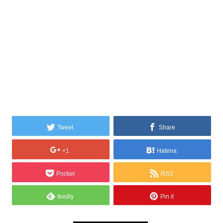
Tweet
Share
+1
Hatena
Pocket
RSS
feedly
Pin it