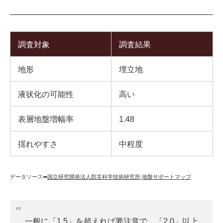
調査対象
調査結果
地形
埋立地
液状化の可能性
高い
表層地盤増幅率
1.48
揺れやすさ
中程度
データソース➡︎
国立研究開発法人防災科学技術研究所
,
地盤サポートマップ
一般に「1.5」を超えれば要注意で、「2.0」以上