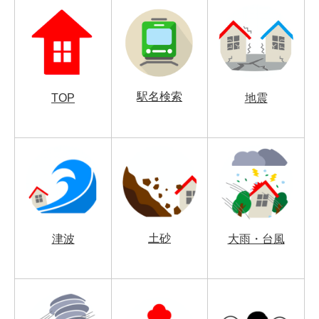
駅名検索
TOP
地震
土砂
津波
大雨・台風