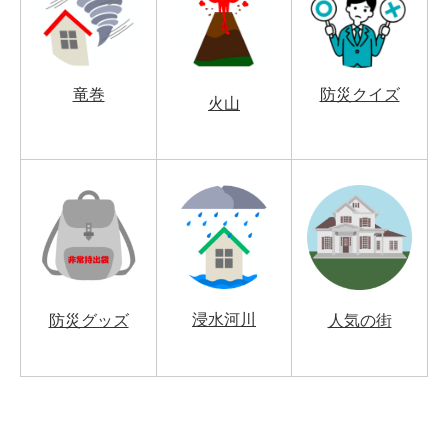
竜巻
防災クイズ
火山
浸水河川
防災グッズ
人気の街