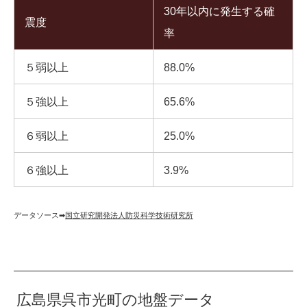
30年以内に発生する確
震度
率
５弱以上
88.0%
５強以上
65.6%
６弱以上
25.0%
６強以上
3.9%
データソース➡︎
国立研究開発法人防災科学技術研究所
広島県呉市光町の地盤データ