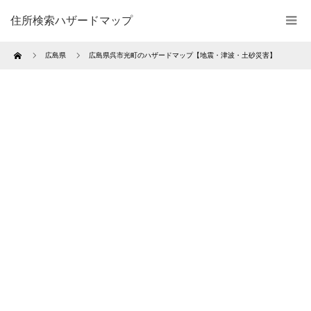
住所検索ハザードマップ
Home
広島県
広島県呉市光町のハザードマップ【地震・津波・土砂災害】