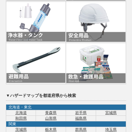
▼ハザードマップを都道府県から検索
北海道・東北
北海道
青森県
岩手県
宮城県
秋田県
山形県
福島県
関東
茨城県
栃木県
群馬県
埼玉県