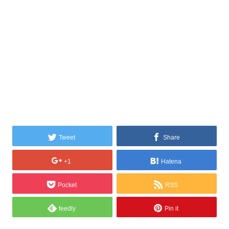
Tweet
Share
+1
Hatena
Pocket
RSS
feedly
Pin it