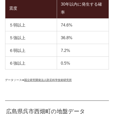
30年以内に発生する確
震度
率
５弱以上
74.6%
５強以上
36.8%
６弱以上
7.2%
６強以上
0.5%
データソース➡︎
国立研究開発法人防災科学技術研究所
広島県呉市西畑町の地盤データ