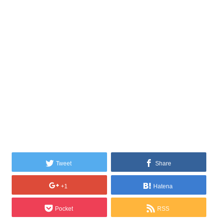
Tweet
Share
+1
Hatena
Pocket
RSS