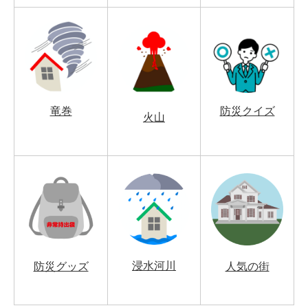
竜巻
防災クイズ
火山
浸水河川
防災グッズ
人気の街