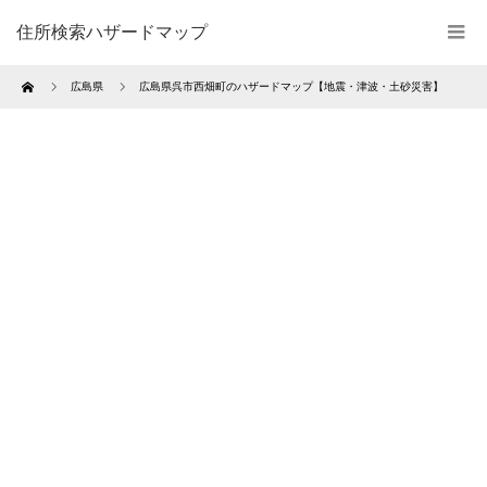
住所検索ハザードマップ
Home
広島県
広島県呉市西畑町のハザードマップ【地震・津波・土砂災害】