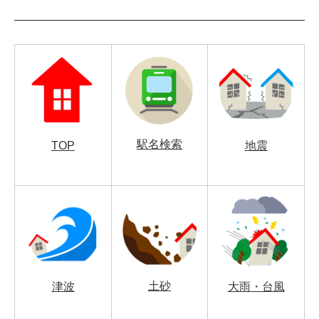
駅名検索
TOP
地震
土砂
津波
大雨・台風