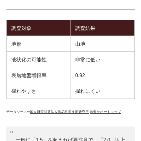
調査対象
調査結果
地形
山地
液状化の可能性
非常に低い
表層地盤増幅率
0.92
揺れやすさ
揺れにくい
データソース➡︎
国立研究開発法人防災科学技術研究所
,
地盤サポートマップ
一般に「1.5」を超えれば要注意で、「2.0」以上