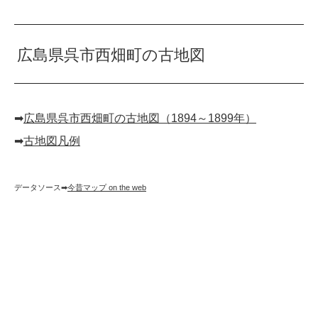
広島県呉市西畑町の古地図
➡︎
広島県呉市西畑町の古地図（1894～1899年）
➡︎
古地図凡例
データソース➡︎
今昔マップ on the web