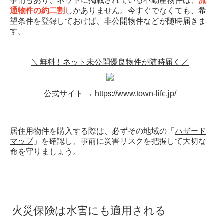
事情もあり、ネットに掲載されている不動産物件は、
流
通物件の約二割
しかありません。今すぐでなくても、希
望条件を登録しておけば、非公開物件などが随時届きま
す。
＼無料！ネット未公開優良物件が随時届く／
公式サイト →
https://www.town-life.jp/
居住用物件を購入する際は、必ずその地域の「
ハザード
マップ
」を確認し、事前に災害リスクを把握して大切な
命を守りましょう。
火災保険は水害にも適用される