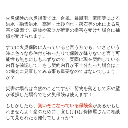
火災保険の水災補償では、台風、暴風雨、豪雨等による
洪水・融雪洪水・高潮・土砂崩れ・落石等の水による災
害が原因で、建物や家財が所定の損害を受けた場合に補
償が受けられます。
すでに火災保険に入っていると言う方でも、いざという
時に色々な条件付が有ったりで保険が降りないと言う可
能性も無きにしも非ずなので、実際に現在契約している
内容を確認して、もし契約内容が不十分だった場合はこ
の機会に見直してみる事も重要なのではないでしょう
か？
災害の場合は当然のことですが、荷物を落として床や壁
が破損した場合でも火災保険は使えます！
もしかしたら、
貰いそこなっている保険金
があるかもし
れませんよ！念のために、宜しければ保険屋さんに相談
して見られたら如何でしょうか？