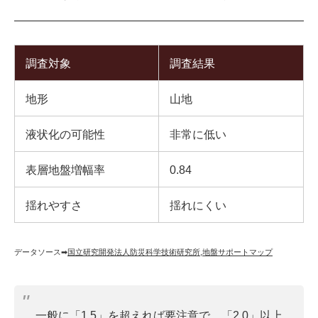
調査対象
調査結果
地形
山地
液状化の可能性
非常に低い
表層地盤増幅率
0.84
揺れやすさ
揺れにくい
データソース➡︎
国立研究開発法人防災科学技術研究所
,
地盤サポートマップ
一般に「1.5」を超えれば要注意で、「2.0」以上