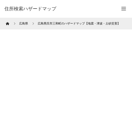
住所検索ハザードマップ
Home
広島県
広島県呉市三和町のハザードマップ【地震・津波・土砂災害】