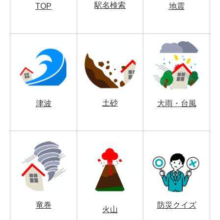
駅名検索
TOP
地震
土砂
津波
大雨・台風
竜巻
防災クイズ
火山