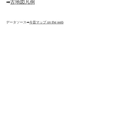
➡︎
古地図凡例
データソース➡︎
今昔マップ on the web