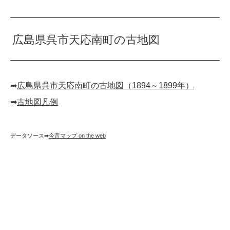
広島県呉市天応南町の古地図
➡︎
広島県呉市天応南町の古地図（1894～1899年）
➡︎
古地図凡例
データソース➡︎
今昔マップ on the web