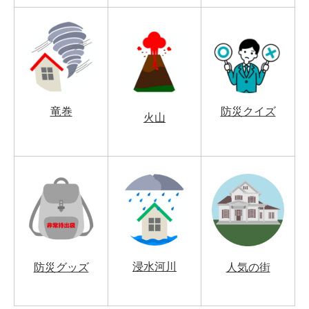
竜巻
防災クイズ
火山
浸水河川
防災グッズ
人気の街