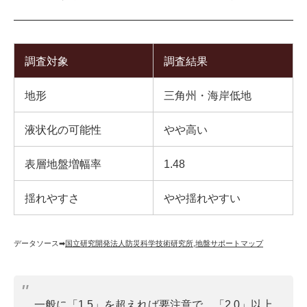
調査対象
調査結果
地形
三角州・海岸低地
液状化の可能性
やや高い
表層地盤増幅率
1.48
揺れやすさ
やや揺れやすい
データソース➡︎
国立研究開発法人防災科学技術研究所
,
地盤サポートマップ
一般に「1.5」を超えれば要注意で、「2.0」以上