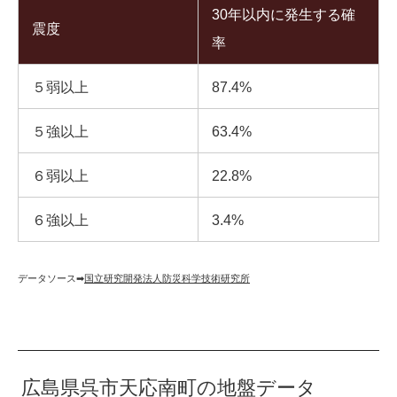
30年以内に発生する確
震度
率
５弱以上
87.4%
５強以上
63.4%
６弱以上
22.8%
６強以上
3.4%
データソース➡︎
国立研究開発法人防災科学技術研究所
広島県呉市天応南町の地盤データ