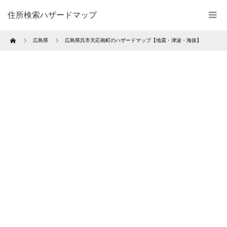
住所検索ハザードマップ
Home
広島県
広島県呉市天応南町のハザードマップ【地震・津波・海抜】