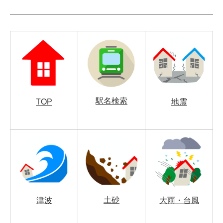
駅名検索
TOP
地震
土砂
津波
大雨・台風