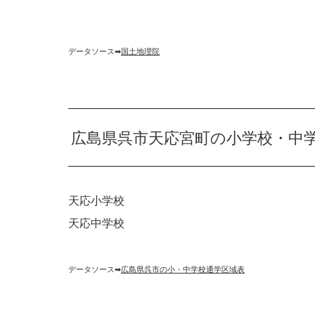
データソース➡︎
国土地理院
広島県呉市天応宮町の小学校・中
天応小学校
天応中学校
データソース➡︎
広島県呉市の小・中学校通学区域表