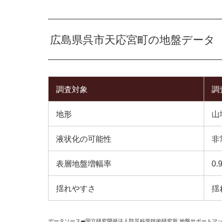
広島県呉市天応宮町の地盤データ
調査対象
調
地形
山
液状化の可能性
非
表層地盤増幅率
0.
揺れやすさ
揺
データソース➡︎
国立研究開発法人防災科学技術研究所
,
地盤サポートマ