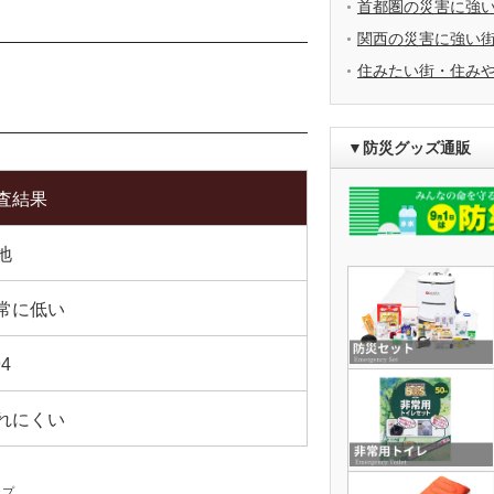
首都圏の災害に強
関西の災害に強い
住みたい街・住み
▼防災グッズ通販
査結果
地
常に低い
94
れにくい
ップ