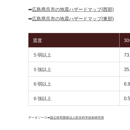
➡︎
広島県呉市の地震ハザードマップ(西部)
➡︎
広島県呉市の地震ハザードマップ(東部)
震度
3
５弱以上
73
５強以上
35
６弱以上
6.
６強以上
0.
データソース➡︎
国立研究開発法人防災科学技術研究所