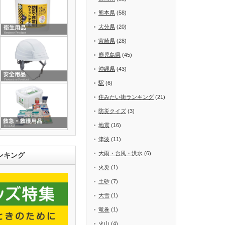
熊本県
(58)
大分県
(20)
宮崎県
(28)
鹿児島県
(45)
沖縄県
(43)
駅
(6)
住みたい街ランキング
(21)
防災クイズ
(3)
地震
(16)
津波
(11)
大雨・台風・洪水
(6)
ンキング
火災
(1)
土砂
(7)
大雪
(1)
竜巻
(1)
火山
(4)