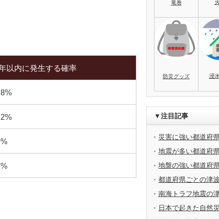
竜巻
0年以内に発生する確率
浸
防災グッズ
.8%
▼注目記事
.2%
災害に強い都道府
9%
地震が多い都道府
地盤の強い都道府
5%
都道府県ごとの津
南海トラフ地震の
日本で起きた自然