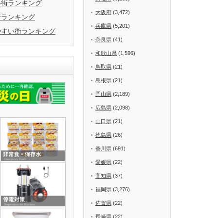
い街ランキング
大阪府
(3,472)
街ランキング
兵庫県
(5,201)
やすい街ランキング
奈良県
(41)
和歌山県
(1,596)
鳥取県
(21)
島根県
(21)
岡山県
(2,189)
広島県
(2,098)
山口県
(21)
徳島県
(26)
香川県
(691)
愛媛県
(22)
高知県
(37)
福岡県
(3,276)
佐賀県
(22)
長崎県
(22)