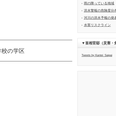
雨の降っている地域
洪水警報の危険度分
河川の洪水予報の発
水害リスクライン
▼首相官邸（災害・
学校の学区
Tweets by Kantei_Saigai