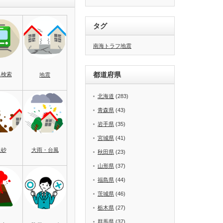
タグ
南海トラフ地震
都道府県
名検索
地震
北海道
(283)
青森県
(43)
岩手県
(35)
宮城県
(41)
土砂
大雨・台風
秋田県
(23)
山形県
(37)
福島県
(44)
茨城県
(46)
栃木県
(27)
群馬県
(37)