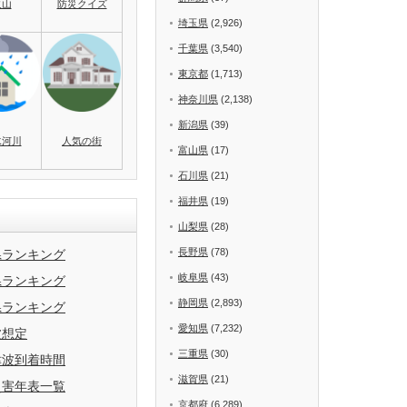
火山
防災クイズ
埼玉県
(2,926)
千葉県
(3,540)
東京都
(1,713)
神奈川県
(2,138)
新潟県
(39)
水河川
人気の街
富山県
(17)
石川県
(21)
福井県
(19)
山梨県
(28)
長野県
(78)
県ランキング
岐阜県
(43)
県ランキング
静岡県
(2,893)
県ランキング
愛知県
(7,232)
波想定
三重県
(30)
津波到着時間
滋賀県
(21)
災害年表一覧
京都府
(6,289)