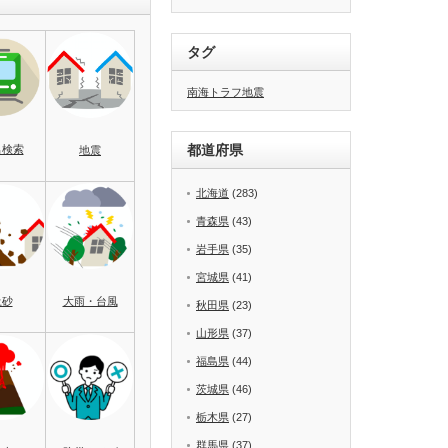
タグ
南海トラフ地震
都道府県
名検索
地震
北海道
(283)
青森県
(43)
岩手県
(35)
宮城県
(41)
土砂
大雨・台風
秋田県
(23)
山形県
(37)
福島県
(44)
茨城県
(46)
栃木県
(27)
群馬県
(37)