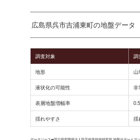
広島県呉市吉浦東町の地盤データ
調査対象
調
地形
山
液状化の可能性
非
表層地盤増幅率
0.
揺れやすさ
揺
データソース➡︎
国立研究開発法人防災科学技術研究所
,
地盤サポートマ