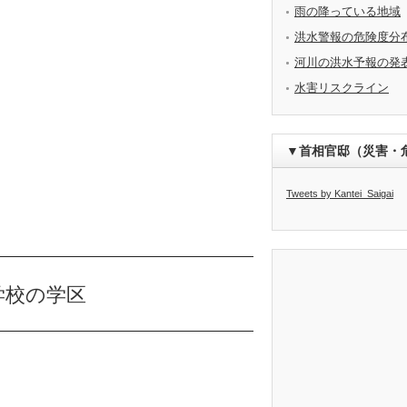
雨の降っている地域
洪水警報の危険度分
河川の洪水予報の発
水害リスクライン
▼首相官邸（災害・
Tweets by Kantei_Saigai
学校の学区