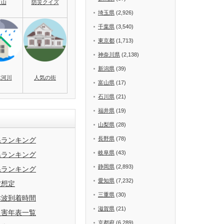
火山
防災クイズ
埼玉県
(2,926)
千葉県
(3,540)
東京都
(1,713)
神奈川県
(2,138)
新潟県
(39)
水河川
人気の街
富山県
(17)
石川県
(21)
福井県
(19)
山梨県
(28)
長野県
(78)
県ランキング
岐阜県
(43)
県ランキング
静岡県
(2,893)
県ランキング
愛知県
(7,232)
波想定
三重県
(30)
津波到着時間
滋賀県
(21)
災害年表一覧
京都府
(6,289)