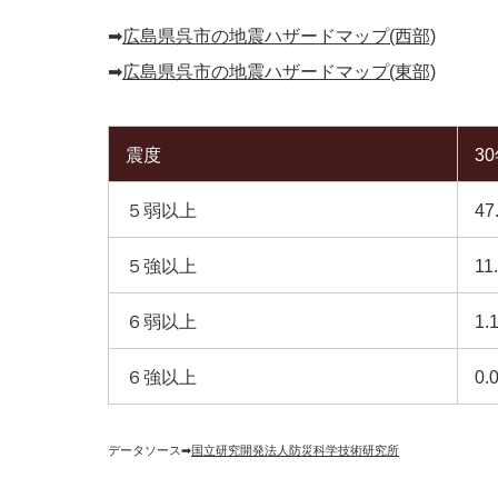
➡︎
広島県呉市の地震ハザードマップ(西部)
➡︎
広島県呉市の地震ハザードマップ(東部)
震度
3
５弱以上
47
５強以上
11
６弱以上
1.
６強以上
0.
データソース➡︎
国立研究開発法人防災科学技術研究所