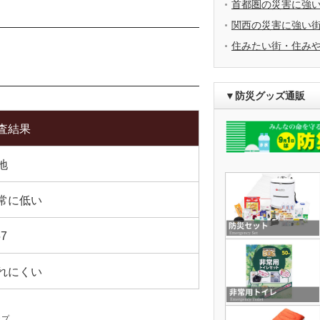
首都圏の災害に強
関西の災害に強い
住みたい街・住み
▼防災グッズ通販
査結果
地
常に低い
57
れにくい
ップ