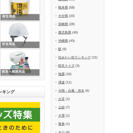
熊本県
(58)
大分県
(20)
宮崎県
(28)
鹿児島県
(45)
沖縄県
(43)
駅
(6)
住みたい街ランキング
(21)
防災クイズ
(3)
地震
(16)
津波
(11)
大雨・台風・洪水
(6)
ンキング
火災
(1)
土砂
(7)
大雪
(1)
竜巻
(1)
火山
(4)