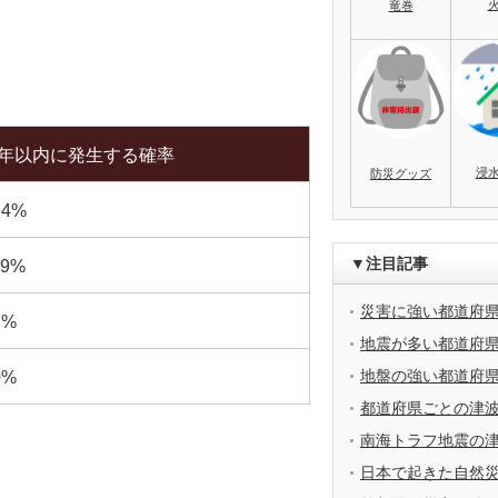
竜巻
0年以内に発生する確率
浸
防災グッズ
.4%
▼注目記事
.9%
災害に強い都道府
1%
地震が多い都道府
地盤の強い都道府
0%
都道府県ごとの津
南海トラフ地震の
日本で起きた自然