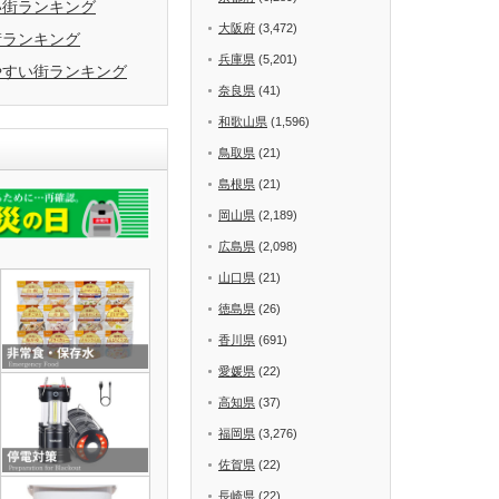
い街ランキング
大阪府
(3,472)
街ランキング
兵庫県
(5,201)
やすい街ランキング
奈良県
(41)
和歌山県
(1,596)
鳥取県
(21)
島根県
(21)
岡山県
(2,189)
広島県
(2,098)
山口県
(21)
徳島県
(26)
香川県
(691)
愛媛県
(22)
高知県
(37)
福岡県
(3,276)
佐賀県
(22)
長崎県
(22)