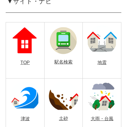
▼サイト・ナビ
駅名検索
TOP
地震
土砂
津波
大雨・台風