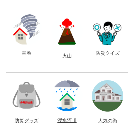
竜巻
防災クイズ
火山
浸水河川
防災グッズ
人気の街