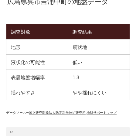
広島県呉市吉浦中町の地盤データ
調査対象
調査結果
地形
扇状地
液状化の可能性
低い
表層地盤増幅率
1.3
揺れやすさ
やや揺れにくい
データソース➡︎
国立研究開発法人防災科学技術研究所
,
地盤サポートマップ