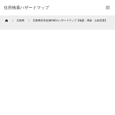
住所検索ハザードマップ
Home
広島県
広島県呉市吉浦中町のハザードマップ【地震・津波・土砂災害】