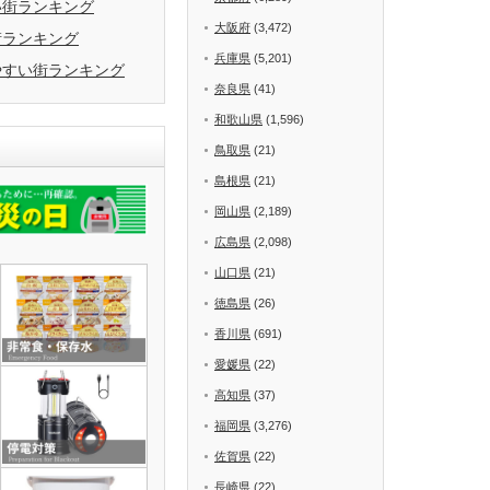
い街ランキング
大阪府
(3,472)
街ランキング
兵庫県
(5,201)
やすい街ランキング
奈良県
(41)
和歌山県
(1,596)
鳥取県
(21)
島根県
(21)
岡山県
(2,189)
広島県
(2,098)
山口県
(21)
徳島県
(26)
香川県
(691)
愛媛県
(22)
高知県
(37)
福岡県
(3,276)
佐賀県
(22)
長崎県
(22)