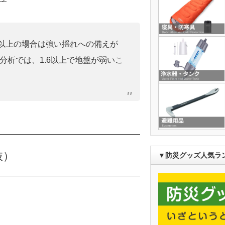
0」以上の場合は強い揺れへの備えが
分析では、1.6以上で地盤が弱いこ
抜）
▼防災グッズ人気ラ