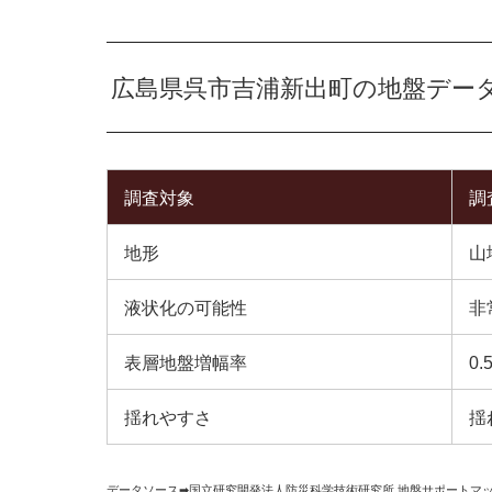
広島県呉市吉浦新出町の地盤デー
調査対象
調
地形
山
液状化の可能性
非
表層地盤増幅率
0.
揺れやすさ
揺
データソース➡︎
国立研究開発法人防災科学技術研究所
,
地盤サポートマ