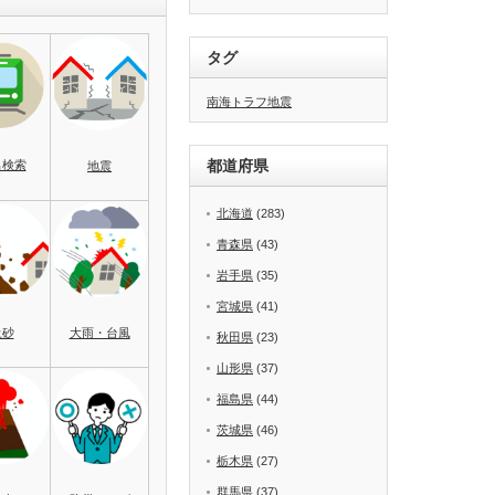
タグ
南海トラフ地震
都道府県
名検索
地震
北海道
(283)
青森県
(43)
岩手県
(35)
宮城県
(41)
土砂
大雨・台風
秋田県
(23)
山形県
(37)
福島県
(44)
茨城県
(46)
栃木県
(27)
群馬県
(37)