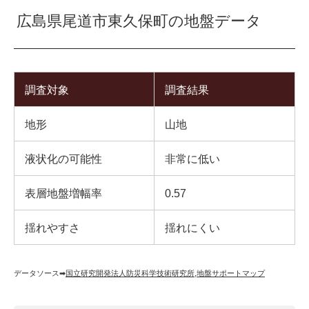
広島県尾道市東久保町の地盤データ
調査対象
調査結果
地形
山地
液状化の可能性
非常に低い
表層地盤増幅率
0.57
揺れやすさ
揺れにくい
データソース➡︎
国立研究開発法人防災科学技術研究所
,
地盤サポートマップ