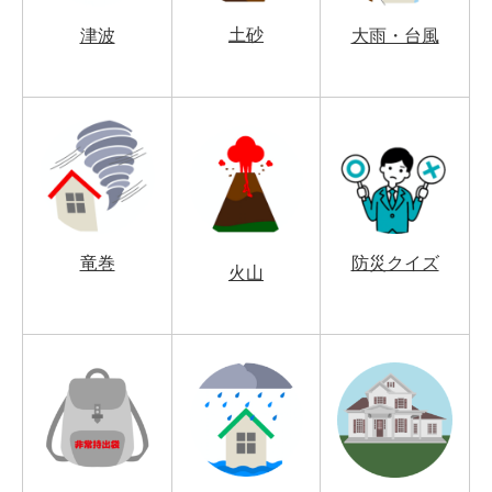
土砂
津波
大雨・台風
竜巻
防災クイズ
火山