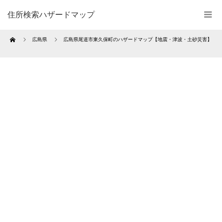
住所検索ハザードマップ
Home
広島県
広島県尾道市東久保町のハザードマップ【地震・津波・土砂災害】