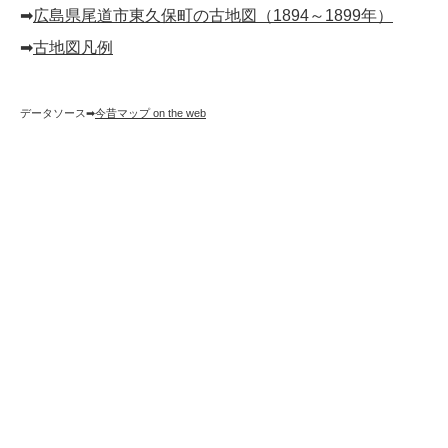
➡︎
広島県尾道市東久保町の古地図（1894～1899年）
➡︎
古地図凡例
データソース➡︎
今昔マップ on the web