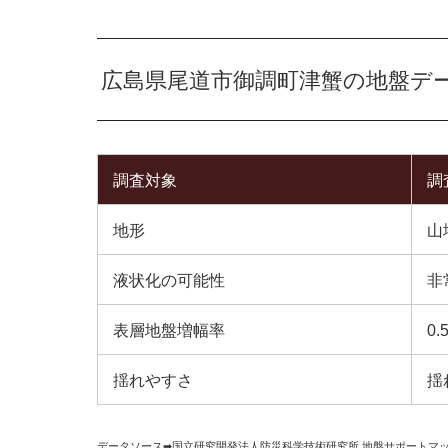
広島県尾道市御調町津蟹の地盤デ
調査対象
調
地形
山
液状化の可能性
非
表層地盤増幅率
0.
揺れやすさ
揺
データソース➡︎
国立研究開発法人防災科学技術研究所
,
地盤サポートマ