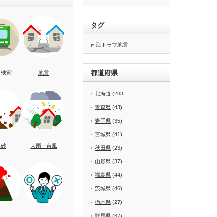
タグ
南海トラフ地震
都道府県
名検索
地震
北海道
(283)
青森県
(43)
岩手県
(35)
宮城県
(41)
土砂
大雨・台風
秋田県
(23)
山形県
(37)
福島県
(44)
茨城県
(46)
栃木県
(27)
群馬県
(37)