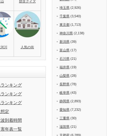
火山
防災クイズ
埼玉県
(2,926)
千葉県
(3,540)
東京都
(1,713)
神奈川県
(2,138)
新潟県
(39)
水河川
人気の街
富山県
(17)
石川県
(21)
福井県
(19)
山梨県
(28)
長野県
(78)
県ランキング
岐阜県
(43)
県ランキング
静岡県
(2,893)
県ランキング
愛知県
(7,232)
波想定
三重県
(30)
津波到着時間
滋賀県
(21)
災害年表一覧
京都府
(6,289)