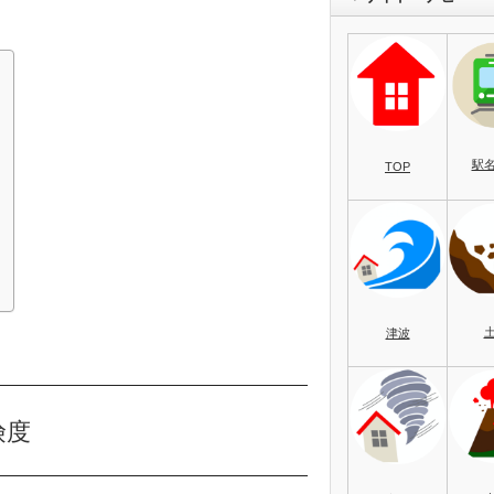
駅
TOP
）
津波
険度