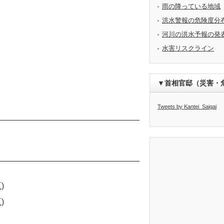
雨の降っている地域
洪水警報の危険度分
河川の洪水予報の発
水害リスクライン
▼首相官邸（災害・
Tweets by Kantei_Saigai
)
)