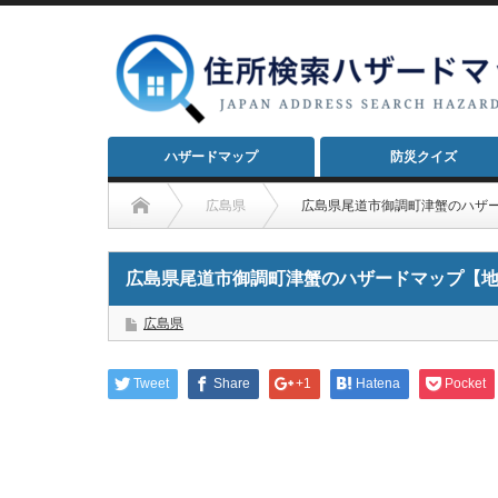
ハザードマップ
防災クイズ
広島県
広島県尾道市御調町津蟹のハザ
広島県尾道市御調町津蟹のハザードマップ【
広島県
Tweet
Share
+1
Hatena
Pocket