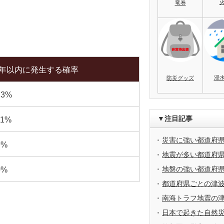
竜巻
0年以内に発生する確率
浸
防災グッズ
.3%
▼注目記事
.1%
災害に強い都道府
9%
地震が多い都道府
地盤の強い都道府
0%
都道府県ごとの津
南海トラフ地震の
日本で起きた自然