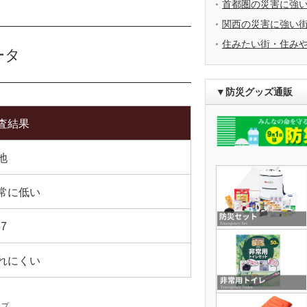
首都圏の災害に強
関西の災害に強い
住みたい街・住み
ータ
▼防災グッズ通販
査結果
地
常に低い
57
れにくい
ップ