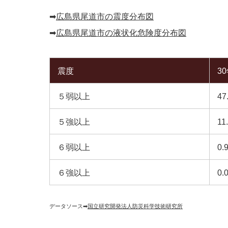
➡︎
広島県尾道市の震度分布図
➡︎
広島県尾道市の液状化危険度分布図
震度
3
５弱以上
47
５強以上
11
６弱以上
0.
６強以上
0.
データソース➡︎
国立研究開発法人防災科学技術研究所