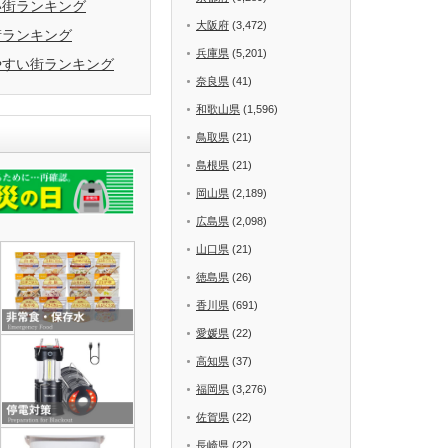
い街ランキング
大阪府
(3,472)
街ランキング
兵庫県
(5,201)
やすい街ランキング
奈良県
(41)
和歌山県
(1,596)
鳥取県
(21)
島根県
(21)
岡山県
(2,189)
広島県
(2,098)
山口県
(21)
徳島県
(26)
香川県
(691)
愛媛県
(22)
高知県
(37)
福岡県
(3,276)
佐賀県
(22)
長崎県
(22)