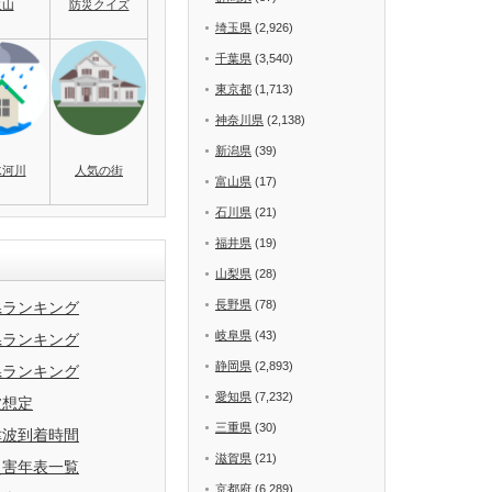
火山
防災クイズ
埼玉県
(2,926)
千葉県
(3,540)
東京都
(1,713)
神奈川県
(2,138)
新潟県
(39)
水河川
人気の街
富山県
(17)
石川県
(21)
福井県
(19)
山梨県
(28)
長野県
(78)
県ランキング
岐阜県
(43)
県ランキング
静岡県
(2,893)
県ランキング
愛知県
(7,232)
波想定
三重県
(30)
津波到着時間
滋賀県
(21)
災害年表一覧
京都府
(6,289)