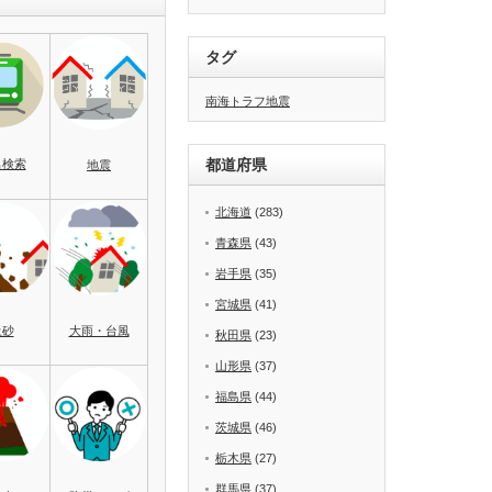
タグ
南海トラフ地震
都道府県
名検索
地震
北海道
(283)
青森県
(43)
岩手県
(35)
宮城県
(41)
土砂
大雨・台風
秋田県
(23)
山形県
(37)
福島県
(44)
茨城県
(46)
栃木県
(27)
群馬県
(37)