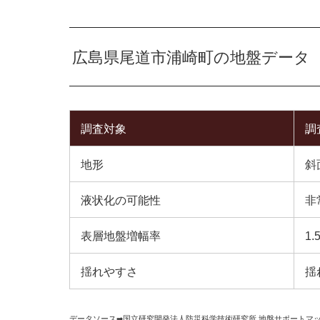
広島県尾道市浦崎町の地盤データ
調査対象
調
地形
斜
液状化の可能性
非
表層地盤増幅率
1.
揺れやすさ
揺
データソース➡︎
国立研究開発法人防災科学技術研究所
,
地盤サポートマ