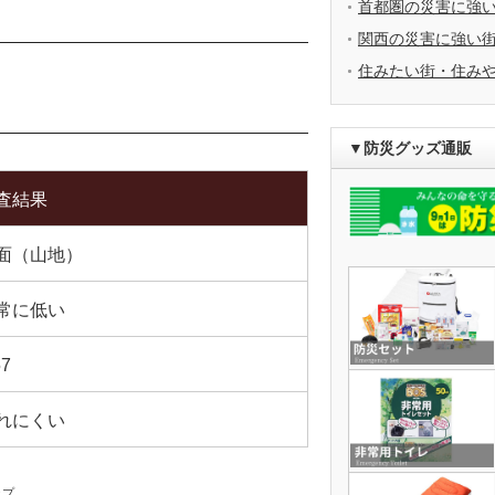
首都圏の災害に強
関西の災害に強い
住みたい街・住み
▼防災グッズ通販
査結果
面（山地）
常に低い
57
れにくい
ップ