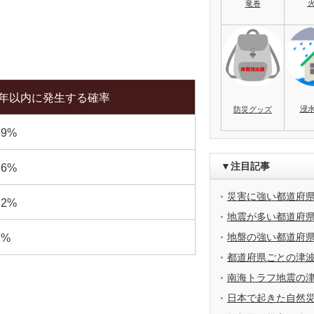
竜巻
0年以内に発生する確率
浸
防災グッズ
.9%
▼注目記事
.6%
災害に強い都道府
.2%
地震が多い都道府
地盤の強い都道府
2%
都道府県ごとの津
南海トラフ地震の
日本で起きた自然