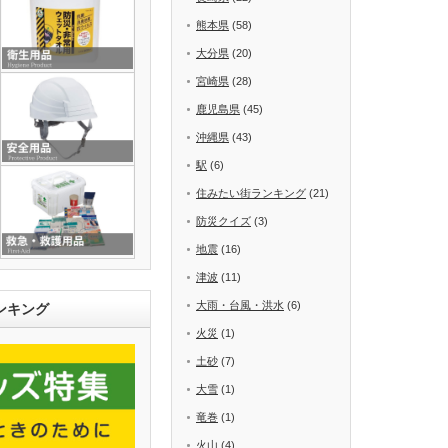
熊本県
(58)
大分県
(20)
宮崎県
(28)
鹿児島県
(45)
沖縄県
(43)
駅
(6)
住みたい街ランキング
(21)
防災クイズ
(3)
地震
(16)
津波
(11)
大雨・台風・洪水
(6)
ンキング
火災
(1)
土砂
(7)
大雪
(1)
竜巻
(1)
火山
(4)