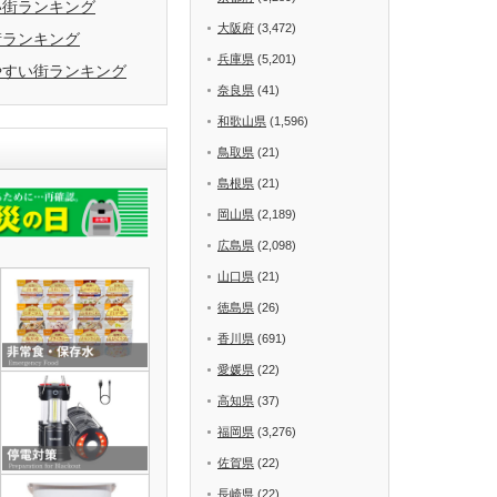
い街ランキング
大阪府
(3,472)
街ランキング
兵庫県
(5,201)
やすい街ランキング
奈良県
(41)
和歌山県
(1,596)
鳥取県
(21)
島根県
(21)
岡山県
(2,189)
広島県
(2,098)
山口県
(21)
徳島県
(26)
香川県
(691)
愛媛県
(22)
高知県
(37)
福岡県
(3,276)
佐賀県
(22)
長崎県
(22)