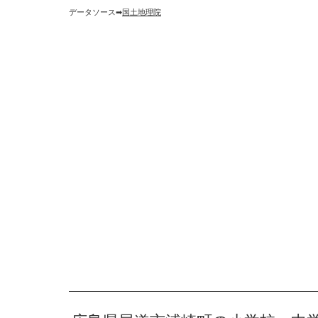
データソース➡︎
国土地理院