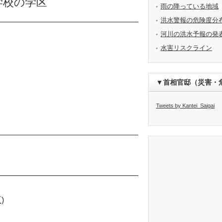
学校の学区
雨の降っている地域
洪水警報の危険度分
河川の洪水予報の発
水害リスクライン
▼首相官邸（災害・
Tweets by Kantei_Saigai
)