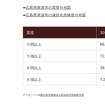
➡︎
広島県尾道市の震度分布図
➡︎
広島県尾道市の液状化危険度分布図
震度
3
５弱以上
86
５強以上
72
６弱以上
39
６強以上
7.
データソース➡︎
国立研究開発法人防災科学技術研究所