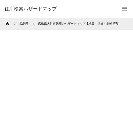
住所検索ハザードマップ
Home
広島県
広島県大竹市防鹿のハザードマップ【地震・津波・土砂災害】