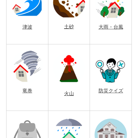
土砂
津波
大雨・台風
竜巻
防災クイズ
火山