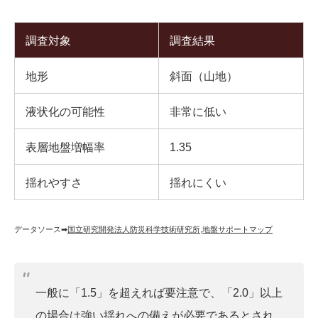
調査対象
調査結果
地形
斜面（山地）
液状化の可能性
非常に低い
表層地盤増幅率
1.35
揺れやすさ
揺れにくい
データソース➡︎
国立研究開発法人防災科学技術研究所
,
地盤サポートマップ
一般に「1.5」を超えれば要注意で、「2.0」以上
の場合は強い揺れへの備えが必要であるとされ