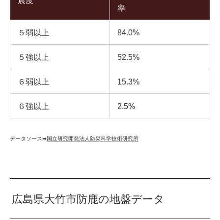
震度
率
５弱以上
84.0%
５強以上
52.5%
６弱以上
15.3%
６強以上
2.5%
データソース➡︎
国立研究開発法人防災科学技術研究所
広島県大竹市防鹿の地盤データ