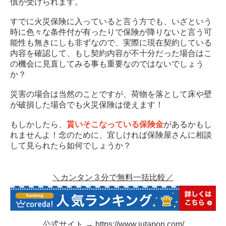
償が受けられます。
すでに火災保険に入っていると言う方でも、いざという
時に色々な条件付が有ったりで保険が降りないと言う可
能性も無きにしも非ずなので、実際に現在契約している
内容を確認して、もし契約内容が不十分だった場合はこ
の機会に見直してみる事も重要なのではないでしょう
か？
災害の場合は当然のことですが、荷物を落として床や壁
が破損した場合でも火災保険は使えます！
もしかしたら、
貰いそこなっている保険金
があるかもし
れませんよ！念のために、宜しければ保険屋さんに相談
して見られたら如何でしょうか？
＼カンタン３分で無料一括比較／
公式サイト →
https://www.jutapon.com/