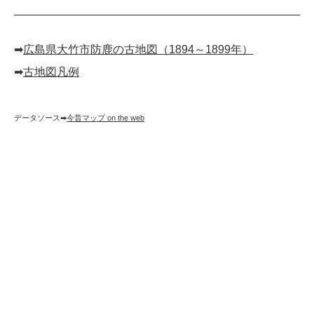
➡︎
広島県大竹市防鹿の古地図（1894～1899年）
➡︎
古地図凡例
データソース➡︎
今昔マップ on the web