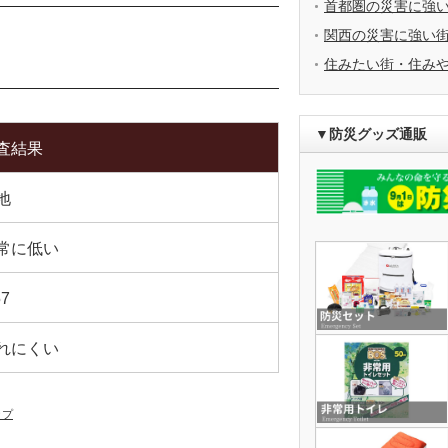
首都圏の災害に強
関西の災害に強い
住みたい街・住み
▼防災グッズ通販
査結果
地
常に低い
57
れにくい
ップ