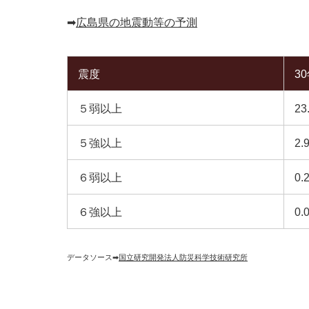
➡︎
広島県の地震動等の予測
震度
3
５弱以上
23
５強以上
2.
６弱以上
0.
６強以上
0.
データソース➡︎
国立研究開発法人防災科学技術研究所