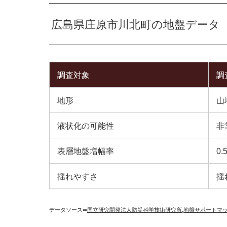
広島県庄原市川北町の地盤データ
調査対象
調
地形
山
液状化の可能性
非
表層地盤増幅率
0.
揺れやすさ
揺
データソース➡︎
国立研究開発法人防災科学技術研究所
,
地盤サポートマ