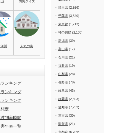
火山
防災クイズ
埼玉県
(2,926)
千葉県
(3,540)
東京都
(1,713)
神奈川県
(2,138)
新潟県
(39)
水河川
人気の街
富山県
(17)
石川県
(21)
福井県
(19)
山梨県
(28)
長野県
(78)
県ランキング
岐阜県
(43)
県ランキング
静岡県
(2,893)
県ランキング
愛知県
(7,232)
波想定
三重県
(30)
津波到着時間
滋賀県
(21)
災害年表一覧
京都府
(6,289)