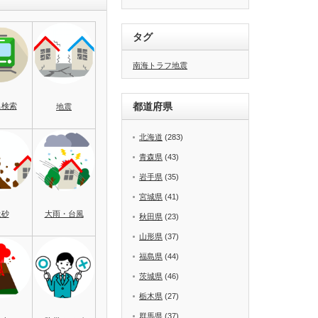
タグ
南海トラフ地震
都道府県
名検索
地震
北海道
(283)
青森県
(43)
岩手県
(35)
宮城県
(41)
土砂
大雨・台風
秋田県
(23)
山形県
(37)
福島県
(44)
茨城県
(46)
栃木県
(27)
群馬県
(37)