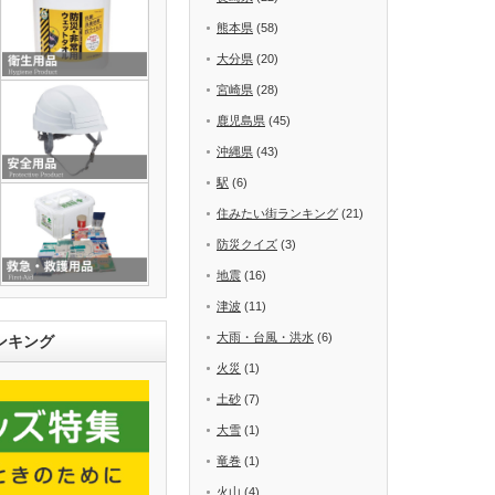
熊本県
(58)
大分県
(20)
宮崎県
(28)
鹿児島県
(45)
沖縄県
(43)
駅
(6)
住みたい街ランキング
(21)
防災クイズ
(3)
地震
(16)
津波
(11)
大雨・台風・洪水
(6)
ンキング
火災
(1)
土砂
(7)
大雪
(1)
竜巻
(1)
火山
(4)