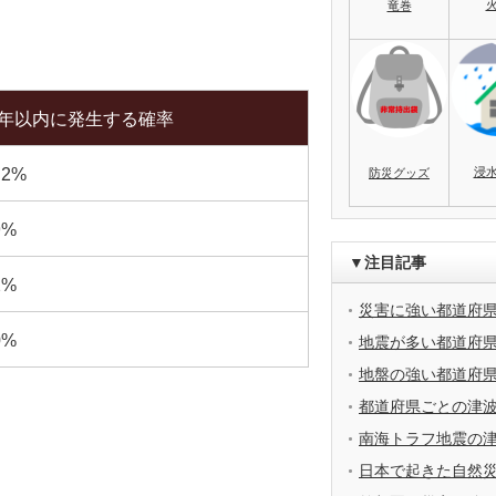
竜巻
0年以内に発生する確率
浸
.2%
防災グッズ
9%
▼注目記事
2%
災害に強い都道府
0%
地震が多い都道府
地盤の強い都道府
都道府県ごとの津
南海トラフ地震の
日本で起きた自然