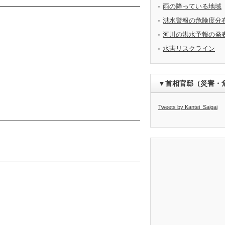
雨の降っている地域
洪水警報の危険度分
河川の洪水予報の発
水害リスクライン
▼首相官邸（災害・
Tweets by Kantei_Saigai