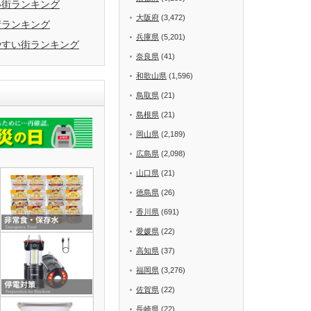
い街ランキング
大阪府
(3,472)
街ランキング
兵庫県
(5,201)
やすい街ランキング
奈良県
(41)
和歌山県
(1,596)
鳥取県
(21)
島根県
(21)
岡山県
(2,189)
広島県
(2,098)
山口県
(21)
徳島県
(26)
香川県
(691)
愛媛県
(22)
高知県
(37)
福岡県
(3,276)
佐賀県
(22)
長崎県
(22)