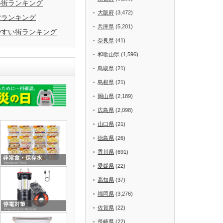
い街ランキング
大阪府
(3,472)
街ランキング
兵庫県
(5,201)
やすい街ランキング
奈良県
(41)
和歌山県
(1,596)
鳥取県
(21)
島根県
(21)
岡山県
(2,189)
広島県
(2,098)
山口県
(21)
徳島県
(26)
香川県
(691)
愛媛県
(22)
高知県
(37)
福岡県
(3,276)
佐賀県
(22)
長崎県
(22)