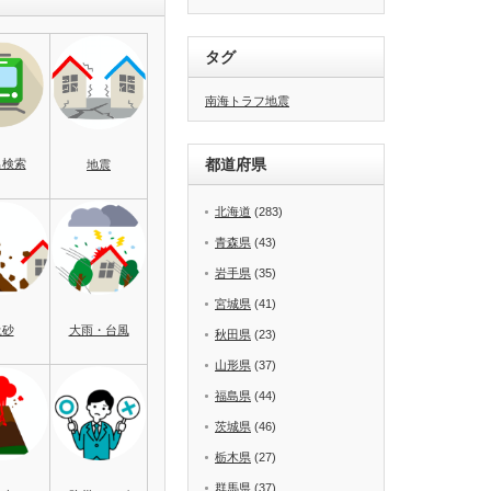
タグ
南海トラフ地震
都道府県
名検索
地震
北海道
(283)
青森県
(43)
岩手県
(35)
宮城県
(41)
土砂
大雨・台風
秋田県
(23)
山形県
(37)
福島県
(44)
茨城県
(46)
栃木県
(27)
群馬県
(37)