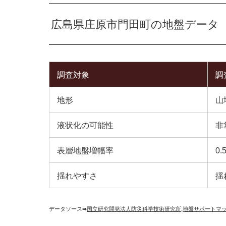
広島県庄原市門田町の地盤データ
調査対象
調
地形
山
液状化の可能性
非
表層地盤増幅率
0.
揺れやすさ
揺
データソース➡︎
国立研究開発法人防災科学技術研究所
,
地盤サポートマ