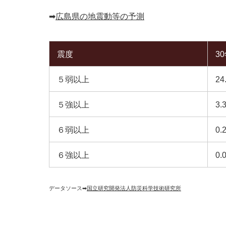
➡︎
広島県の地震動等の予測
震度
3
５弱以上
24
５強以上
3.
６弱以上
0.
６強以上
0.
データソース➡︎
国立研究開発法人防災科学技術研究所