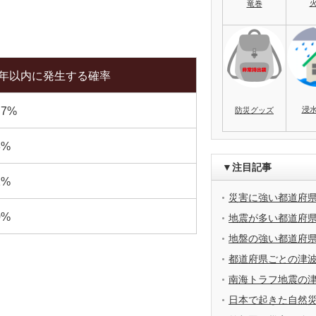
竜巻
0年以内に発生する確率
浸
.7%
防災グッズ
3%
▼注目記事
2%
災害に強い都道府
0%
地震が多い都道府
地盤の強い都道府
都道府県ごとの津
南海トラフ地震の
日本で起きた自然