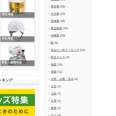
熊本県
(58)
大分県
(20)
宮崎県
(28)
鹿児島県
(45)
沖縄県
(43)
駅
(6)
住みたい街ランキング
(21)
防災クイズ
(3)
地震
(16)
津波
(11)
大雨・台風・洪水
(6)
ンキング
火災
(1)
土砂
(7)
大雪
(1)
竜巻
(1)
火山
(4)