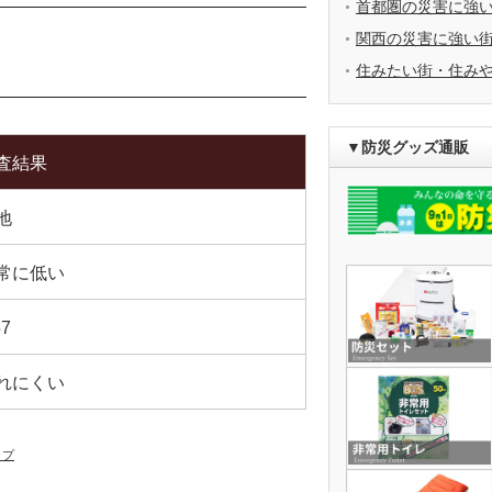
首都圏の災害に強
関西の災害に強い
住みたい街・住み
▼防災グッズ通販
査結果
地
常に低い
57
れにくい
ップ