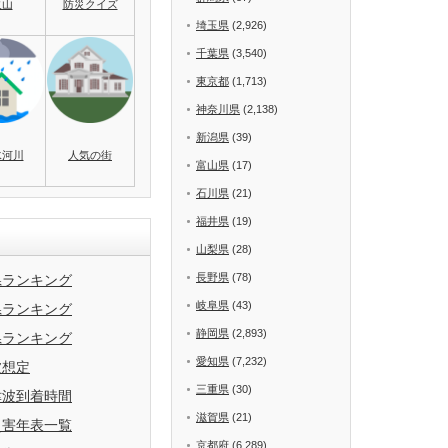
火山
防災クイズ
埼玉県
(2,926)
千葉県
(3,540)
東京都
(1,713)
神奈川県
(2,138)
新潟県
(39)
水河川
人気の街
富山県
(17)
石川県
(21)
福井県
(19)
山梨県
(28)
長野県
(78)
県ランキング
岐阜県
(43)
県ランキング
静岡県
(2,893)
県ランキング
愛知県
(7,232)
波想定
三重県
(30)
津波到着時間
滋賀県
(21)
災害年表一覧
京都府
(6,289)