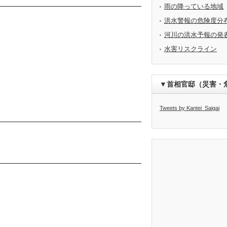
雨の降っている地域
洪水警報の危険度分
河川の洪水予報の発
水害リスクライン
▼首相官邸（災害・
Tweets by Kantei_Saigai