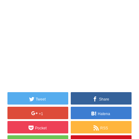
Tweet
Share
+1
Hatena
Pocket
RSS