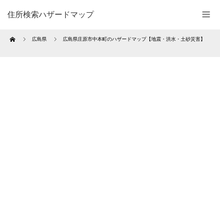
住所検索ハザードマップ
Home
広島県
広島県庄原市中本町のハザードマップ【地震・洪水・土砂災害】