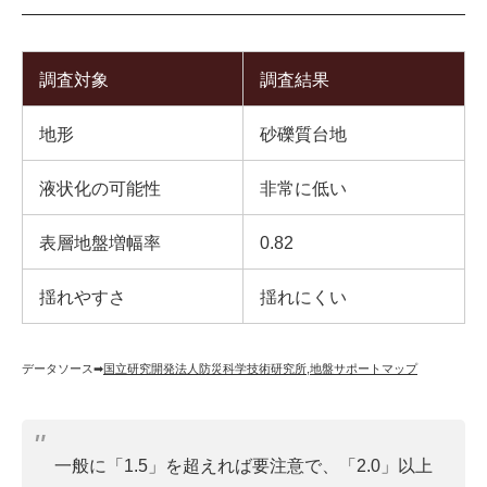
調査対象
調査結果
地形
砂礫質台地
液状化の可能性
非常に低い
表層地盤増幅率
0.82
揺れやすさ
揺れにくい
データソース➡︎
国立研究開発法人防災科学技術研究所
,
地盤サポートマップ
一般に「1.5」を超えれば要注意で、「2.0」以上