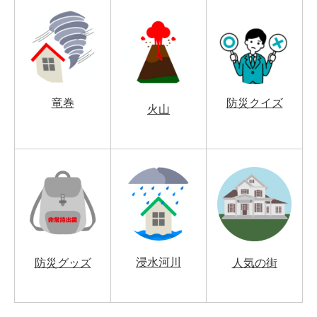
竜巻
防災クイズ
火山
浸水河川
防災グッズ
人気の街