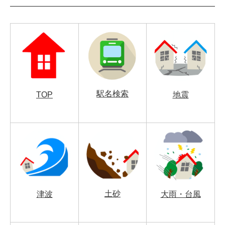
駅名検索
TOP
地震
土砂
津波
大雨・台風