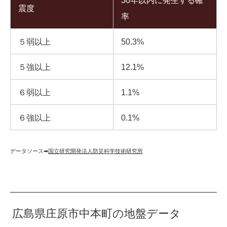
30年以内に発生する確
震度
率
５弱以上
50.3%
５強以上
12.1%
６弱以上
1.1%
６強以上
0.1%
データソース➡︎
国立研究開発法人防災科学技術研究所
広島県庄原市中本町の地盤データ