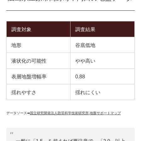
調査対象
調査結果
地形
谷底低地
液状化の可能性
やや高い
表層地盤増幅率
0.88
揺れやすさ
揺れにくい
データソース➡︎
国立研究開発法人防災科学技術研究所
,
地盤サポートマップ