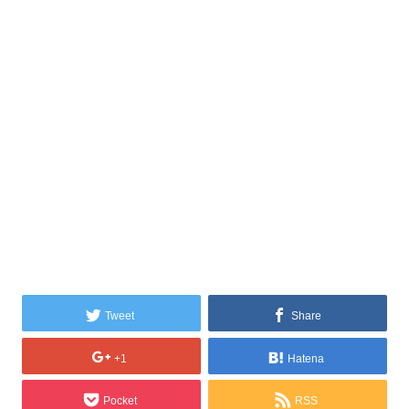
Tweet
Share
+1
Hatena
Pocket
RSS