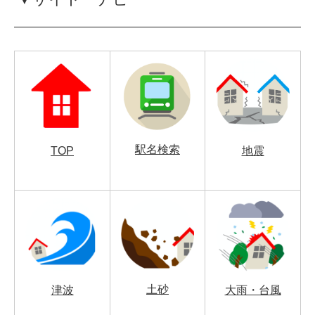
駅名検索
TOP
地震
土砂
津波
大雨・台風