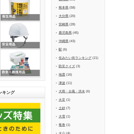
熊本県
(58)
大分県
(20)
宮崎県
(28)
鹿児島県
(45)
沖縄県
(43)
駅
(6)
住みたい街ランキング
(21)
防災クイズ
(3)
地震
(16)
津波
(11)
大雨・台風・洪水
(6)
ンキング
火災
(1)
土砂
(7)
大雪
(1)
竜巻
(1)
火山
(4)