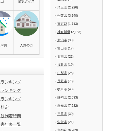
火山
防災クイズ
埼玉県
(2,926)
千葉県
(3,540)
東京都
(1,713)
神奈川県
(2,138)
新潟県
(39)
水河川
人気の街
富山県
(17)
石川県
(21)
福井県
(19)
山梨県
(28)
長野県
(78)
県ランキング
岐阜県
(43)
県ランキング
静岡県
(2,893)
県ランキング
愛知県
(7,232)
波想定
三重県
(30)
津波到着時間
滋賀県
(21)
災害年表一覧
京都府
(6,289)