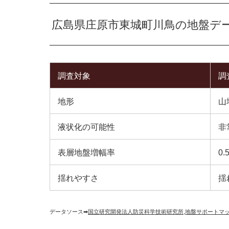
広島県庄原市東城町川鳥の地盤デ
調査対象
調
地形
山
液状化の可能性
非
表層地盤増幅率
0.
揺れやすさ
揺
データソース➡︎
国立研究開発法人防災科学技術研究所
,
地盤サポートマ