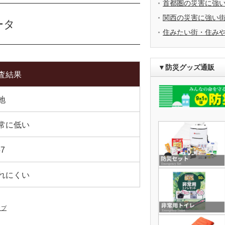
首都圏の災害に強
関西の災害に強い
ータ
住みたい街・住み
▼防災グッズ通販
査結果
地
常に低い
57
れにくい
ップ