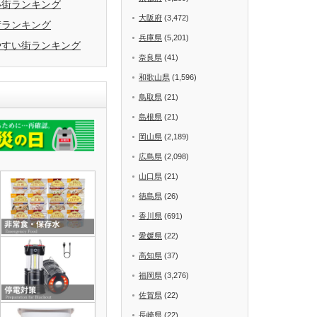
い街ランキング
大阪府
(3,472)
街ランキング
兵庫県
(5,201)
やすい街ランキング
奈良県
(41)
和歌山県
(1,596)
鳥取県
(21)
島根県
(21)
岡山県
(2,189)
広島県
(2,098)
山口県
(21)
徳島県
(26)
香川県
(691)
愛媛県
(22)
高知県
(37)
福岡県
(3,276)
佐賀県
(22)
長崎県
(22)