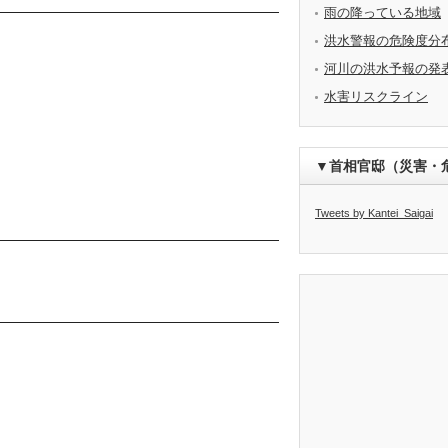
雨の降っている地域
洪水警報の危険度分
河川の洪水予報の発
水害リスクライン
▼首相官邸（災害・
Tweets by Kantei_Saigai