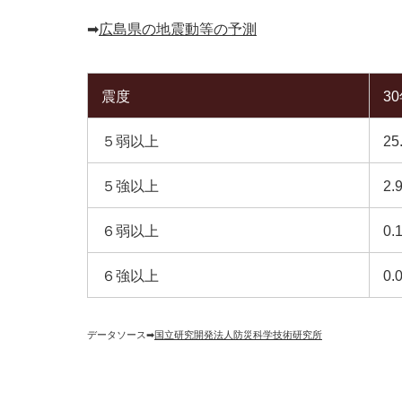
➡︎
広島県の地震動等の予測
震度
3
５弱以上
25
５強以上
2.
６弱以上
0.
６強以上
0.
データソース➡︎
国立研究開発法人防災科学技術研究所