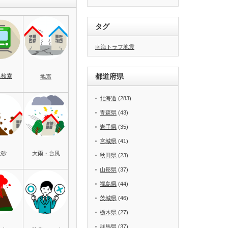
タグ
南海トラフ地震
都道府県
名検索
地震
北海道
(283)
青森県
(43)
岩手県
(35)
宮城県
(41)
土砂
大雨・台風
秋田県
(23)
山形県
(37)
福島県
(44)
茨城県
(46)
栃木県
(27)
群馬県
(37)