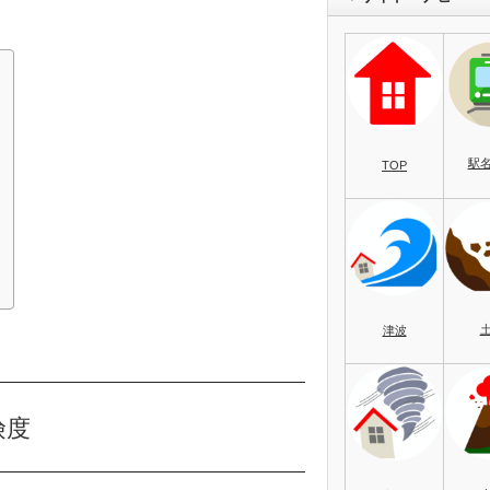
駅
TOP
）
津波
険度