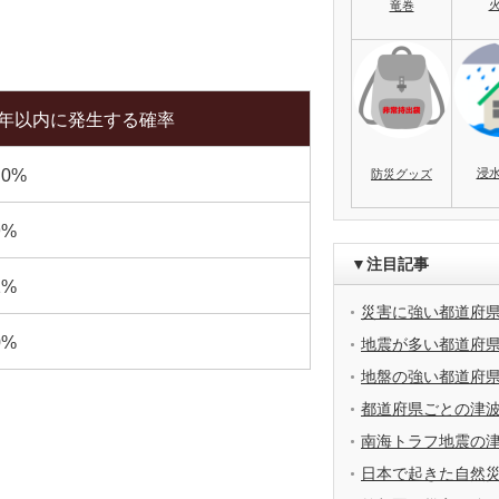
竜巻
0年以内に発生する確率
浸
.0%
防災グッズ
9%
▼注目記事
1%
災害に強い都道府
0%
地震が多い都道府
地盤の強い都道府
都道府県ごとの津
南海トラフ地震の
日本で起きた自然