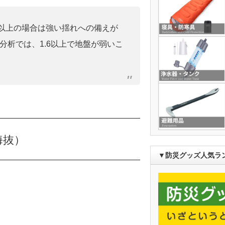
0」以上の場合は強い揺れへの備えが
分析では、1.6以上で地盤が弱いこ
海抜）
▼防災グッズ人気ラ