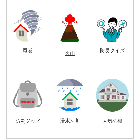
竜巻
防災クイズ
火山
浸水河川
防災グッズ
人気の街