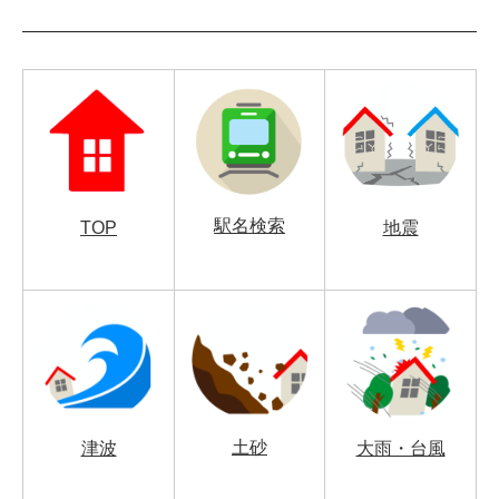
駅名検索
TOP
地震
土砂
津波
大雨・台風