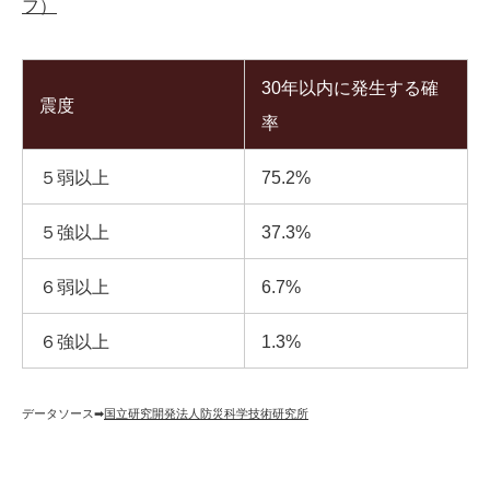
フ）
30年以内に発生する確
震度
率
５弱以上
75.2%
５強以上
37.3%
６弱以上
6.7%
６強以上
1.3%
データソース➡︎
国立研究開発法人防災科学技術研究所