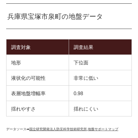
兵庫県宝塚市泉町の地盤データ
調査対象
調査結果
地形
下位面
液状化の可能性
非常に低い
表層地盤増幅率
0.98
揺れやすさ
揺れにくい
データソース➡︎
国立研究開発法人防災科学技術研究所
,
地盤サポートマップ