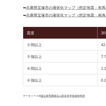
➡︎
兵庫県宝塚市の液状化マップ（想定地震：有馬
➡︎
兵庫県宝塚市の液状化マップ（想定地震：南海
震度
3
５弱以上
42
５強以上
7.
６弱以上
1.
６強以上
0.
データソース➡︎
国立研究開発法人防災科学技術研究所