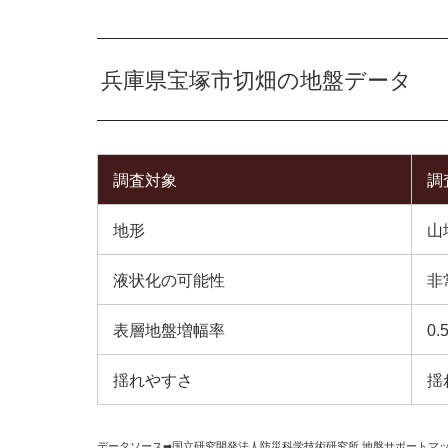
兵庫県宝塚市切畑の地盤データ
調査対象
調
地形
山
液状化の可能性
非
表層地盤増幅率
0.
揺れやすさ
揺
データソース➡︎
国立研究開発法人防災科学技術研究所
,
地盤サポートマ