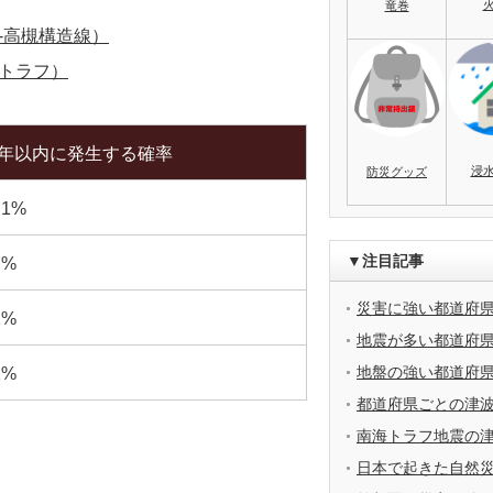
竜巻
-高槻構造線）
トラフ）
0年以内に発生する確率
浸
防災グッズ
.1%
▼注目記事
7%
災害に強い都道府
2%
地震が多い都道府
地盤の強い都道府
2%
都道府県ごとの津
南海トラフ地震の
日本で起きた自然