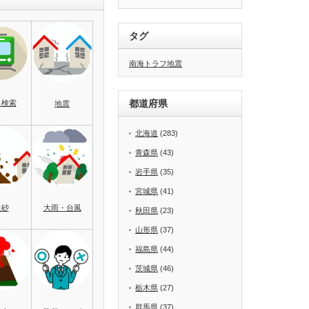
タグ
南海トラフ地震
都道府県
名検索
地震
北海道
(283)
青森県
(43)
岩手県
(35)
宮城県
(41)
土砂
大雨・台風
秋田県
(23)
山形県
(37)
福島県
(44)
茨城県
(46)
栃木県
(27)
群馬県
(37)