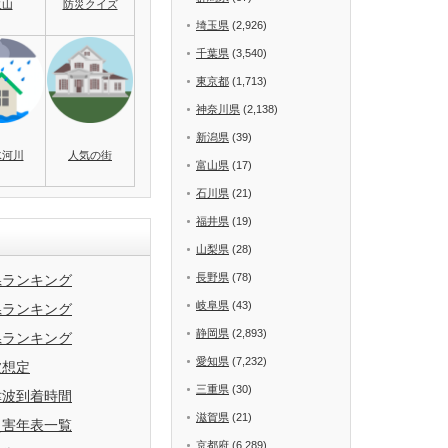
火山
防災クイズ
埼玉県
(2,926)
千葉県
(3,540)
東京都
(1,713)
神奈川県
(2,138)
新潟県
(39)
水河川
人気の街
富山県
(17)
石川県
(21)
福井県
(19)
山梨県
(28)
長野県
(78)
県ランキング
岐阜県
(43)
県ランキング
静岡県
(2,893)
県ランキング
愛知県
(7,232)
波想定
三重県
(30)
津波到着時間
滋賀県
(21)
災害年表一覧
京都府
(6,289)