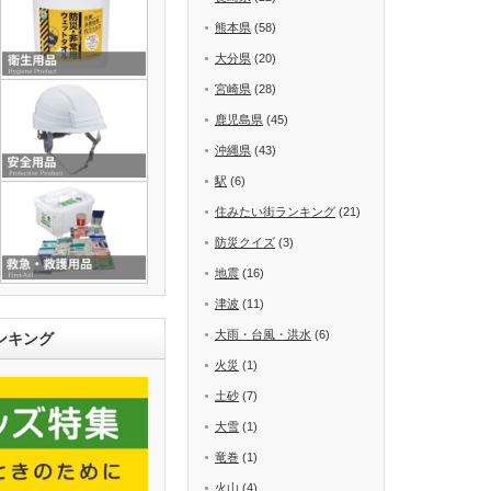
熊本県
(58)
大分県
(20)
宮崎県
(28)
鹿児島県
(45)
沖縄県
(43)
駅
(6)
住みたい街ランキング
(21)
防災クイズ
(3)
地震
(16)
津波
(11)
大雨・台風・洪水
(6)
ンキング
火災
(1)
土砂
(7)
大雪
(1)
竜巻
(1)
火山
(4)