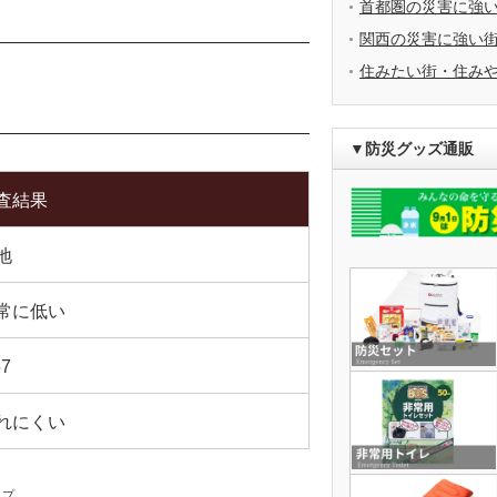
首都圏の災害に強
関西の災害に強い
住みたい街・住み
▼防災グッズ通販
査結果
地
常に低い
57
れにくい
ップ