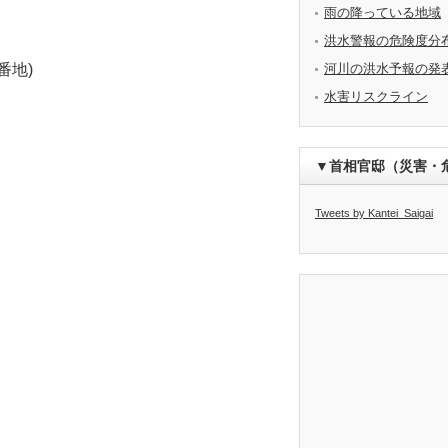
雨の降っている地域
洪水警報の危険度分
番地)
河川の洪水予報の発
水害リスクライン
▼首相官邸（災害・
Tweets by Kantei_Saigai