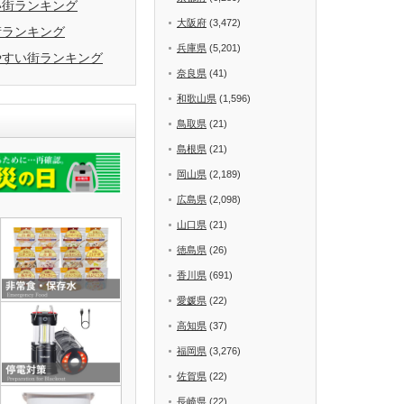
い街ランキング
大阪府
(3,472)
街ランキング
兵庫県
(5,201)
やすい街ランキング
奈良県
(41)
和歌山県
(1,596)
鳥取県
(21)
島根県
(21)
岡山県
(2,189)
広島県
(2,098)
山口県
(21)
徳島県
(26)
香川県
(691)
愛媛県
(22)
高知県
(37)
福岡県
(3,276)
佐賀県
(22)
長崎県
(22)