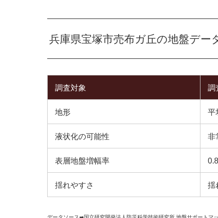
兵庫県宝塚市売布ガ丘の地盤デー
調査対象
調
地形
平
液状化の可能性
非
表層地盤増幅率
0.
揺れやすさ
揺
データソース➡︎
国立研究開発法人防災科学技術研究所
,
地盤サポートマ