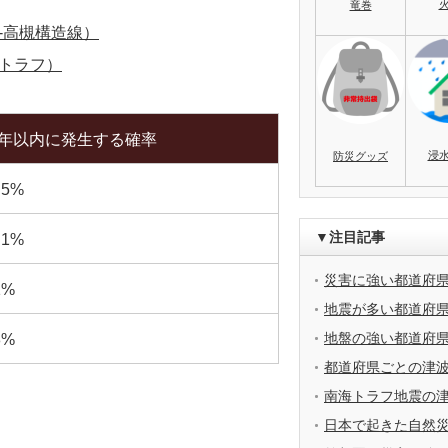
竜巻
-高槻構造線）
トラフ）
0年以内に発生する確率
浸
防災グッズ
.5%
▼注目記事
.1%
災害に強い都道府
1%
地震が多い都道府
地盤の強い都道府
8%
都道府県ごとの津
南海トラフ地震の
日本で起きた自然