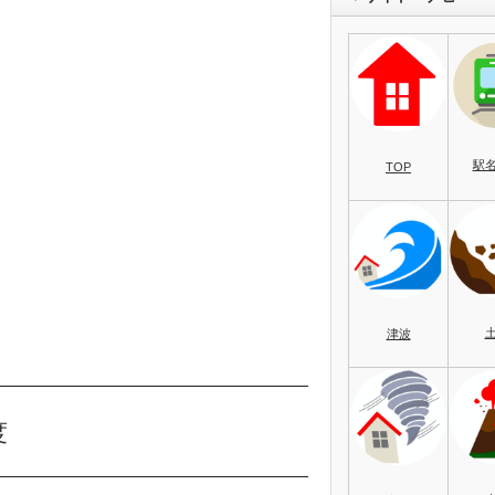
駅
TOP
津波
度