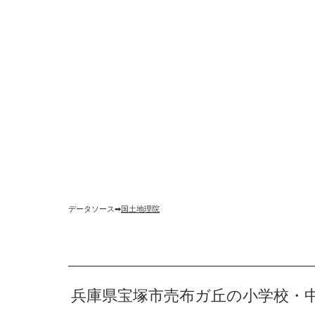
データソース➡︎
国土地理院
兵庫県宝塚市売布ガ丘の小学校・