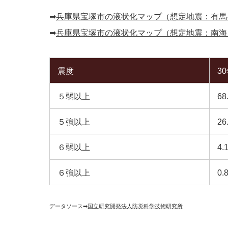
➡︎
兵庫県宝塚市の液状化マップ（想定地震：有馬
➡︎
兵庫県宝塚市の液状化マップ（想定地震：南海
震度
3
５弱以上
68
５強以上
26
６弱以上
4.
６強以上
0.
データソース➡︎
国立研究開発法人防災科学技術研究所