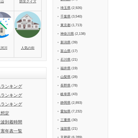
火山
防災クイズ
埼玉県
(2,926)
千葉県
(3,540)
東京都
(1,713)
神奈川県
(2,138)
新潟県
(39)
水河川
人気の街
富山県
(17)
石川県
(21)
福井県
(19)
山梨県
(28)
長野県
(78)
県ランキング
岐阜県
(43)
県ランキング
静岡県
(2,893)
県ランキング
愛知県
(7,232)
波想定
三重県
(30)
津波到着時間
滋賀県
(21)
災害年表一覧
京都府
(6,289)