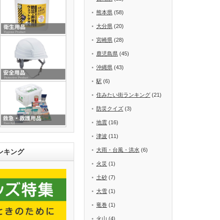
熊本県
(58)
大分県
(20)
宮崎県
(28)
鹿児島県
(45)
沖縄県
(43)
駅
(6)
住みたい街ランキング
(21)
防災クイズ
(3)
地震
(16)
津波
(11)
大雨・台風・洪水
(6)
ンキング
火災
(1)
土砂
(7)
大雪
(1)
竜巻
(1)
火山
(4)