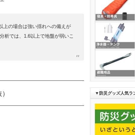
0」以上の場合は強い揺れへの備えが
分析では、1.6以上で地盤が弱いこ
抜）
▼防災グッズ人気ラ