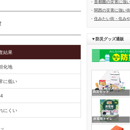
首都圏の災害に強
関西の災害に強い
住みたい街・住み
タ
▼防災グッズ通販
査結果
坦化地
常に低い
84
れにくい
ップ