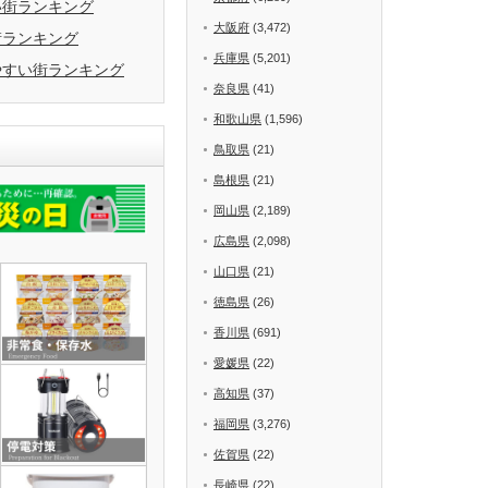
い街ランキング
大阪府
(3,472)
街ランキング
兵庫県
(5,201)
やすい街ランキング
奈良県
(41)
和歌山県
(1,596)
鳥取県
(21)
島根県
(21)
岡山県
(2,189)
広島県
(2,098)
山口県
(21)
徳島県
(26)
香川県
(691)
愛媛県
(22)
高知県
(37)
福岡県
(3,276)
佐賀県
(22)
長崎県
(22)