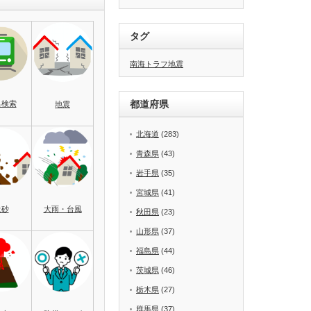
タグ
南海トラフ地震
都道府県
名検索
地震
北海道
(283)
青森県
(43)
岩手県
(35)
宮城県
(41)
土砂
大雨・台風
秋田県
(23)
山形県
(37)
福島県
(44)
茨城県
(46)
栃木県
(27)
群馬県
(37)