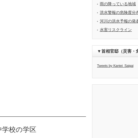
雨の降っている地域
洪水警報の危険度分
河川の洪水予報の発
水害リスクライン
▼首相官邸（災害・
Tweets by Kantei_Saigai
中学校の学区